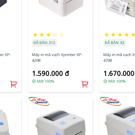
★
★
★
☆
☆
★
★
★
★
ĐÃ BÁN: 212
ĐÃ BÁN: 83
er XP-
Máy in mã vạch Xprinter XP-
Máy in mã vạch X
420B
470B
1.590.000 đ
1.670.000
Mới 100%
Mới 100%