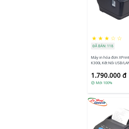
★
★
★
☆
☆
ĐÃ BÁN: 118
Máy in hóa đơn XPrint
K300L Kết Nối USB/L
1.790.000 đ
Mới 100%