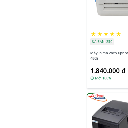
★
★
★
★
★
ĐÃ BÁN: 250
Máy in mã vạch Xprint
490B
1.840.000 đ
Mới 100%