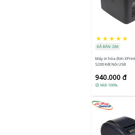
★
★
★
★
★
ĐÃ BÁN: 286
Máy in hóa đơn XPrint
S200 Kết Nối USB
940.000 đ
Mới 100%