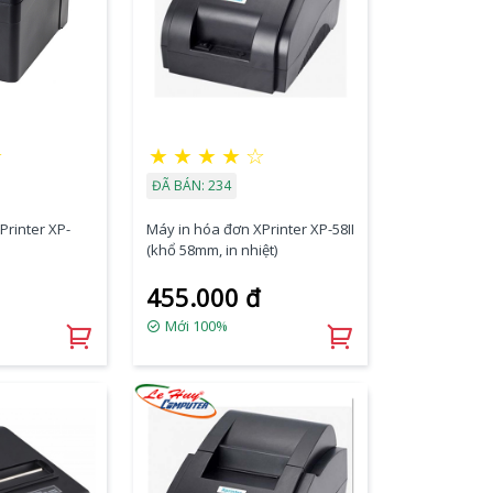
★
★
★
★
★
☆
ĐÃ BÁN: 234
Printer XP-
Máy in hóa đơn XPrinter XP-58II
(khổ 58mm, in nhiệt)
455.000 đ
Mới 100%