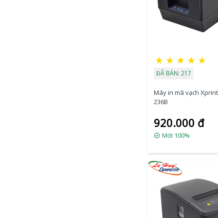
★
★
★
★
★
ĐÃ BÁN: 217
Máy in mã vạch Xprint
236B
920.000 đ
Mới 100%