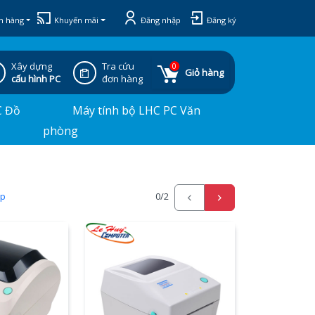
h hàng
Khuyến mãi
Đăng nhập
Đăng ký
Xây dựng
Tra cứu
0
Giỏ hàng
cấu hình PC
đơn hàng
C Đồ
Máy tính bộ LHC PC Văn
phòng
ấp
0
/2