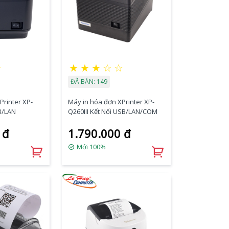
★
★
★
★
☆
☆
ĐÃ BÁN: 149
Printer XP-
Máy in hóa đơn XPrinter XP-
B/LAN
Q260III Kết Nối USB/LAN/COM
 đ
1.790.000 đ
Mới 100%