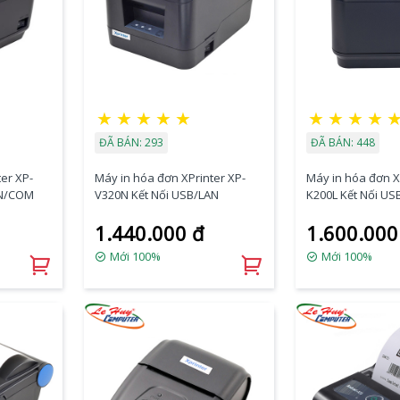
★
★
★
★
★
★
★
★
★
ĐÃ BÁN: 293
ĐÃ BÁN: 448
er XP-
Máy in hóa đơn XPrinter XP-
Máy in hóa đơn X
AN/COM
V320N Kết Nối USB/LAN
K200L Kết Nối US
1.440.000 đ
1.600.000
Mới 100%
Mới 100%