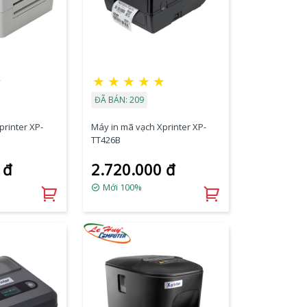
★
★
★
★
★
★
ĐÃ BÁN: 209
printer XP-
Máy in mã vạch Xprinter XP-
TT426B
 đ
2.720.000 đ
Mới 100%