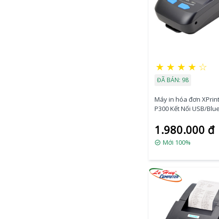
★
★
★
★
☆
ĐÃ BÁN: 98
Máy in hóa đơn XPrint
P300 Kết Nối USB/Blu
1.980.000 đ
Mới 100%