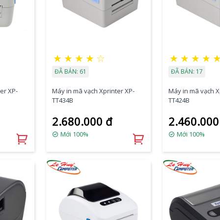
★
★
★
★
☆
★
★
★
★
ĐÃ BÁN: 61
ĐÃ BÁN: 17
er XP-
Máy in mã vạch Xprinter XP-
Máy in mã vạch X
TT434B
TT424B
2.680.000 đ
2.460.000
Mới 100%
Mới 100%