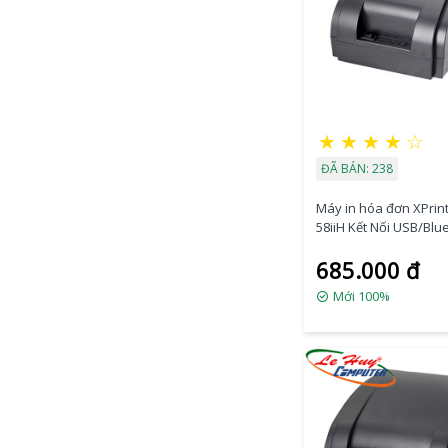
★
★
★
★
☆
ĐÃ BÁN: 238
Máy in hóa đơn XPrint
58iiH Kết Nối USB/Blu
685.000 đ
Mới 100%