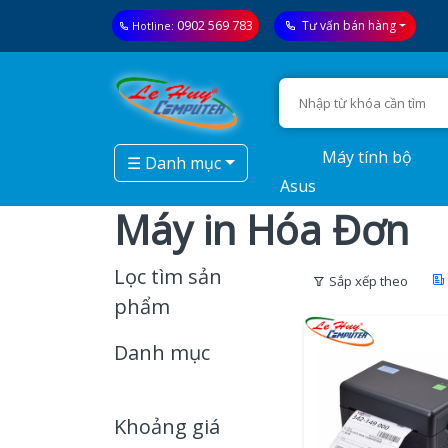
0902 569 783
Tư vấn bán hàng
Hotline:
Máy tính bộ
☰ Danh mục
Asus
Máy in Hóa Đơn
Lọc tìm sản
Sắp xếp theo
phẩm
Danh mục
Khoảng giá