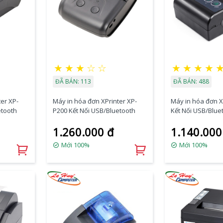
★
★
★
☆
☆
★
★
★
★
ĐÃ BÁN: 113
ĐÃ BÁN: 488
er XP-
Máy in hóa đơn XPrinter XP-
Máy in hóa đơn X
etooth
P200 Kết Nối USB/Bluetooth
Kết Nối USB/Blue
1.260.000 đ
1.140.000
Mới 100%
Mới 100%