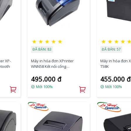
★
★
★
★
★
★
★
★
★
ĐÃ BÁN: 83
ĐÃ BÁN: 57
er XP-
Máy in hóa đơn XPrinter
Máy in hóa đơn X
etooth
WNN58 Kết nối cổng
T58K
USB/Bluetooth
495.000 đ
455.000 đ
Mới 100%
Mới 100%