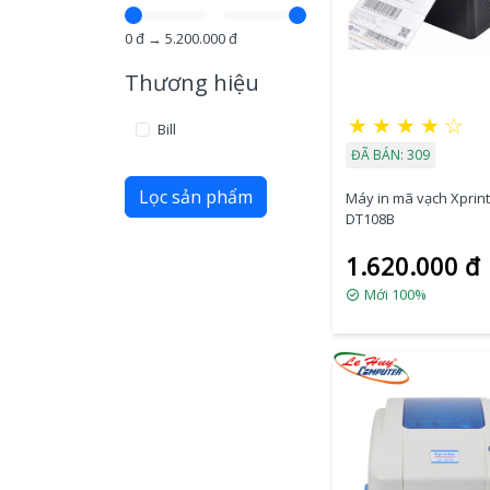
0
đ →
5.200.000
đ
Thương hiệu
★
★
★
★
☆
Bill
ĐÃ BÁN: 309
Lọc sản phẩm
Máy in mã vạch Xprint
DT108B
1.620.000 đ
Mới 100%