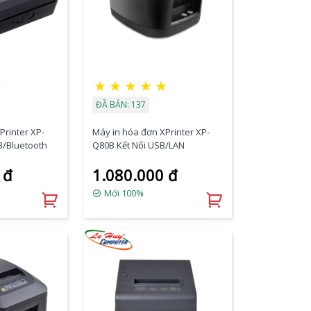
★
★
★
★
★
★
ĐÃ BÁN: 137
Printer XP-
Máy in hóa đơn XPrinter XP-
B/Bluetooth
Q80B Kết Nối USB/LAN
 đ
1.080.000 đ
Mới 100%