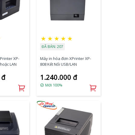
☆
★
★
★
★
★
ĐÃ BÁN: 207
Printer XP-
Máy in hóa đơn XPrinter XP-
 hoặc LAN
808 Kết Nối USB/LAN
 đ
1.240.000 đ
Mới 100%