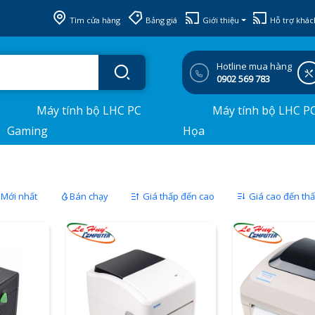
Tìm cửa hàng
Bảng giá
Giới thiệu
Hỗ trợ khác
Hotline mua hàng
0902 569 783
Máy tính bộ LHC PC
Máy tính bộ LHC P
Gaming
Họa
Mới nhất
Bán chạy
Giá thấp đến cao
Giá cao đến th