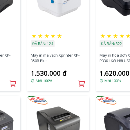
★
★
★
★
★
★
★
★
★
ĐÃ BÁN: 124
ĐÃ BÁN: 322
er XP-
Máy in mã vạch Xprinter XP-
Máy in hóa đơn X
350B Plus
P3301 Kết Nối US
1.530.000 đ
1.620.000
Mới 100%
Mới 100%