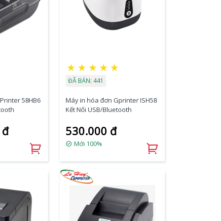
★
★
★
★
★
★
ĐÃ BÁN: 441
Printer 58HB6
Máy in hóa đơn Gprinter ISH58
tooth
Kết Nối USB/Bluetooth
 đ
530.000 đ
Mới 100%