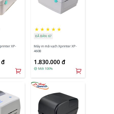
★
★
★
★
★
★
ĐÃ BÁN: 67
printer XP-
Máy in mã vạch Xprinter XP-
460B
 đ
1.830.000 đ
Mới 100%