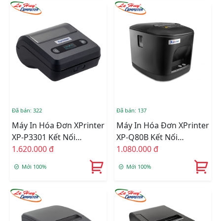
Đã bán: 322
Đã bán: 137
Máy In Hóa Đơn XPrinter
Máy In Hóa Đơn XPrinter
XP-P3301 Kết Nối
XP-Q80B Kết Nối
USB/Bluetooth
1.620.000 đ
USB/LAN
1.080.000 đ
Mới 100%
Mới 100%