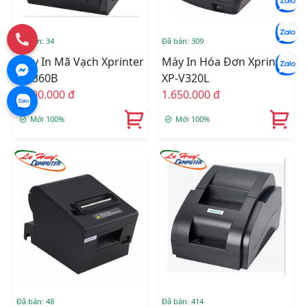
Đã bán: 34
Đã bán: 309
Máy In Mã Vạch Xprinter
Máy In Hóa Đơn Xprinter
XP 360B
XP-V320L
1.400.000 đ
1.650.000 đ
Mới 100%
Mới 100%
Đã bán: 48
Đã bán: 414