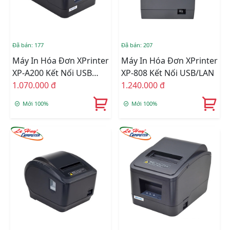
Đã bán: 177
Đã bán: 207
Máy In Hóa Đơn XPrinter
Máy In Hóa Đơn XPrinter
XP-A200 Kết Nối USB
XP-808 Kết Nối USB/LAN
Hoặc LAN
1.070.000 đ
1.240.000 đ
Mới 100%
Mới 100%