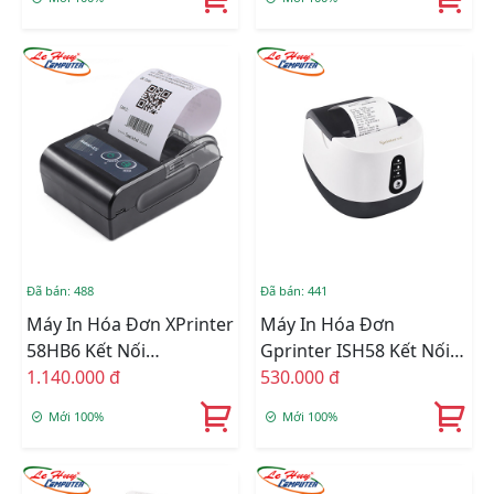
Đã bán: 488
Đã bán: 441
Máy In Hóa Đơn XPrinter
Máy In Hóa Đơn
58HB6 Kết Nối
Gprinter ISH58 Kết Nối
USB/Bluetooth
1.140.000 đ
USB/Bluetooth
530.000 đ
Mới 100%
Mới 100%