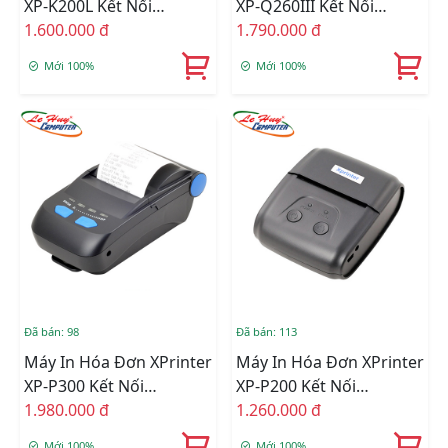
XP-K200L Kết Nối
XP-Q260III Kết Nối
USB/LAN
1.600.000 đ
USB/LAN/COM
1.790.000 đ
Mới 100%
Mới 100%
Đã bán: 98
Đã bán: 113
Máy In Hóa Đơn XPrinter
Máy In Hóa Đơn XPrinter
XP-P300 Kết Nối
XP-P200 Kết Nối
USB/Bluetooth
1.980.000 đ
USB/Bluetooth
1.260.000 đ
Mới 100%
Mới 100%