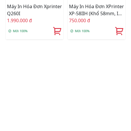
Máy In Hóa Đơn Xprinter
Máy In Hóa Đơn XPrinter
Q260I
XP-58IIH (khổ 58mm, In
1.990.000 đ
Nhiệt)
750.000 đ
Mới 100%
Mới 100%