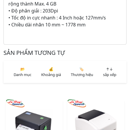
rộng thành Max. 4 GB
• Độ phân giải : 203Dpi
• Tốc độ in cực nhanh : 4 Inch hoặc 127mm/s
• Chiều dài nhãn 10 mm ~ 1778 mm
SẢN PHẨM TƯƠNG TỰ
📂
💰
🏷️
↑↓
Danh mục
Khoảng giá
Thương hiệu
sắp xếp