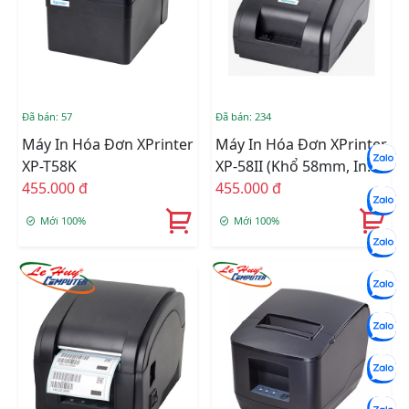
Đã bán: 57
Đã bán: 234
Máy In Hóa Đơn XPrinter
Máy In Hóa Đơn XPrinter
XP-T58K
XP-58II (khổ 58mm, In
455.000 đ
Nhiệt)
455.000 đ
Mới 100%
Mới 100%