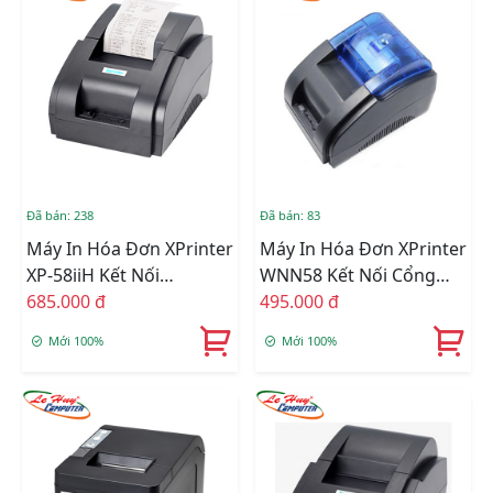
Đã bán: 238
Đã bán: 83
Máy In Hóa Đơn XPrinter
Máy In Hóa Đơn XPrinter
XP-58iiH Kết Nối
WNN58 Kết Nối Cổng
USB/Bluetooth
685.000 đ
USB/Bluetooth
495.000 đ
Mới 100%
Mới 100%