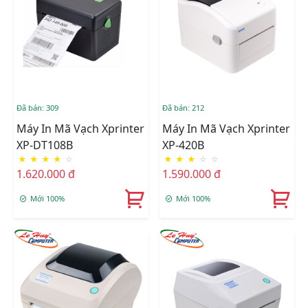
Đã bán: 309
Đã bán: 212
Máy In Mã Vạch Xprinter
Máy In Mã Vạch Xprinter
XP-DT108B
XP-420B
★
★
★
★
☆
★
★
★
☆
☆
1.620.000 đ
1.590.000 đ
Mới 100%
Mới 100%