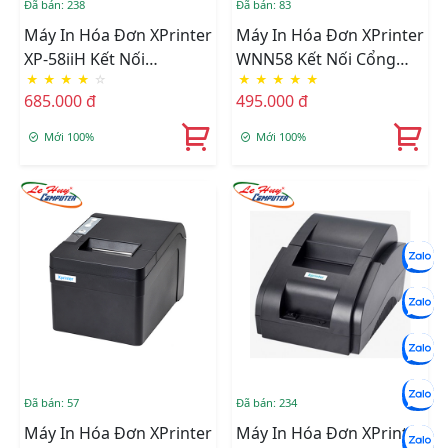
Đã bán: 238
Đã bán: 83
Máy In Hóa Đơn XPrinter
Máy In Hóa Đơn XPrinter
XP-58iiH Kết Nối
WNN58 Kết Nối Cổng
★
★
★
★
☆
★
★
★
★
★
USB/Bluetooth
USB/Bluetooth
685.000 đ
495.000 đ
Mới 100%
Mới 100%
Đã bán: 57
Đã bán: 234
Máy In Hóa Đơn XPrinter
Máy In Hóa Đơn XPrinter