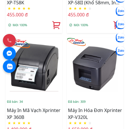
XP-T58K
XP-58II (khổ 58mm, In
★
★
★
★
★
★
★
★
★
☆
Nhiệt)
455.000 đ
455.000 đ
Mới 100%
Mới 100%
Đã bán: 34
Đã bán: 309
Máy In Mã Vạch Xprinter
Máy In Hóa Đơn Xprinter
XP 360B
XP-V320L
★
★
★
★
★
★
★
★
★
☆