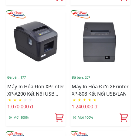
Đã bán: 177
Đã bán: 207
Máy In Hóa Đơn XPrinter
Máy In Hóa Đơn XPrinter
XP-A200 Kết Nối USB
XP-808 Kết Nối USB/LAN
★
★
★
☆
☆
★
★
★
★
★
Hoặc LAN
1.070.000 đ
1.240.000 đ
Mới 100%
Mới 100%