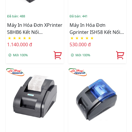
Đã bán: 488
Đã bán: 441
Máy In Hóa Đơn XPrinter
Máy In Hóa Đơn
58HB6 Kết Nối
Gprinter ISH58 Kết Nối
★
★
★
★
★
★
★
★
★
★
USB/Bluetooth
USB/Bluetooth
1.140.000 đ
530.000 đ
Mới 100%
Mới 100%