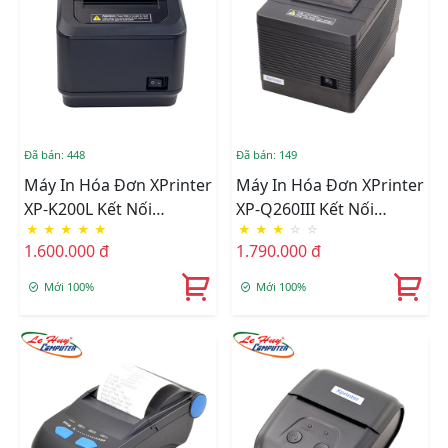
Đã bán: 448
Đã bán: 149
Máy In Hóa Đơn XPrinter
Máy In Hóa Đơn XPrinter
XP-K200L Kết Nối
XP-Q260III Kết Nối
★
★
★
★
★
★
★
★
☆
☆
USB/LAN
USB/LAN/COM
1.600.000 đ
1.790.000 đ
Mới 100%
Mới 100%