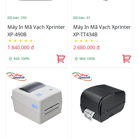
Đã bán: 250
Đã bán: 61
Máy In Mã Vạch Xprinter
Máy In Mã Vạch Xprinter
XP-490B
XP-TT434B
★
★
★
★
★
★
★
★
★
☆
1.840.000 đ
2.680.000 đ
Mới 100%
Mới 100%