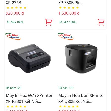
XP-236B
XP-350B Plus
★
★
★
★
★
★
★
★
★
★
920.000 đ
1.530.000 đ
Mới 100%
Mới 100%
Đã bán: 322
Đã bán: 137
Máy In Hóa Đơn XPrinter
Máy In Hóa Đơn XPrinter
XP-P3301 Kết Nối
XP-Q80B Kết Nối
★
★
★
★
★
★
★
★
★
★
USB/Bluetooth
USB/LAN