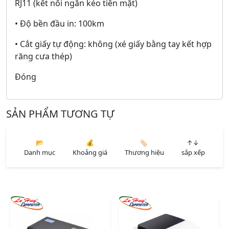
RJ11 (kết nối ngăn kéo tiền mặt)
• Độ bền đầu in: 100km
• Cắt giấy tự động: không (xé giấy bằng tay kết hợp
răng cưa thép)
Đóng
SẢN PHẨM TƯƠNG TỰ
📂
💰
🏷️
↑↓
Danh mục
Khoảng giá
Thương hiệu
sắp xếp