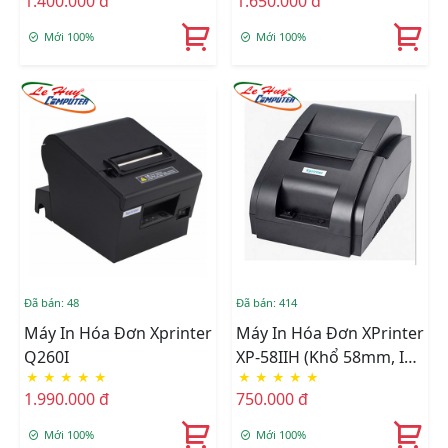
1.400.000 đ
1.650.000 đ
Mới 100%
Mới 100%
Đã bán: 48
Đã bán: 414
Máy In Hóa Đơn Xprinter
Máy In Hóa Đơn XPrinter
Q260I
XP-58IIH (khổ 58mm, In
★
★
★
★
★
★
★
★
★
★
Nhiệt)
1.990.000 đ
750.000 đ
Mới 100%
Mới 100%