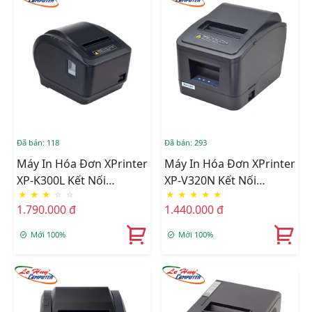
Đã bán: 118
Đã bán: 293
Máy In Hóa Đơn XPrinter
Máy In Hóa Đơn XPrinter
XP-K300L Kết Nối
XP-V320N Kết Nối
★
★
★
☆
☆
★
★
★
★
★
USB/LAN/COM
USB/LAN
1.790.000 đ
1.440.000 đ
Mới 100%
Mới 100%