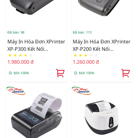
Đã bán: 98
Đã bán: 113
Máy In Hóa Đơn XPrinter
Máy In Hóa Đơn XPrinter
XP-P300 Kết Nối
XP-P200 Kết Nối
★
★
★
★
☆
★
★
★
☆
☆
USB/Bluetooth
USB/Bluetooth
1.980.000 đ
1.260.000 đ
Mới 100%
Mới 100%