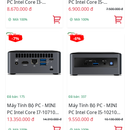
PC Intel Core I3-
PC Intel Core I5-
1115G4/Intel UHD
8.670.000 đ
7260U/Intel Iris 640/RAM
6.900.000 đ
7.500.000 đ
Graphics/Ram Option/Ổ
4GB/SSD 120GB
Mới 100%
Mới 100%
Cứng Option/Dos
(RNUC11PAHi30000)
-7%
-6%
Đã bán: 175
Đã bán: 337
Máy Tính Bộ PC - MINI
Máy Tính Bộ PC - MINI
PC Intel Core I7-10710U -
PC Intel Core I5-10210U -
KHÔNG RAM , KHÔNG
13.350.000 đ
KHÔNG RAM , KHÔNG
9.550.000 đ
14.310.000 đ
10.130.000 đ
SSD
SSD
Mới 100%
Mới 100%