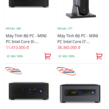
Đã bán: 368
Đã bán: 277
Máy Tính Bộ PC - MINI
Máy Tính Bộ PC - MINI
PC Intel Core I5-
PC Intel Core I7-
1135G7/Intel Iris Xe
11.410.000 đ
12700H/Intel Arc A770M
38.360.000 đ
Graphics/Ram Option/Ổ
Graphics/Ram Option/Ổ
Mới 100%
Mới 100%
Cứng Option/Dos
Cứng Option/Dos
(RNUC11PAHI50Z00)
(RNUC12SNKI72000)