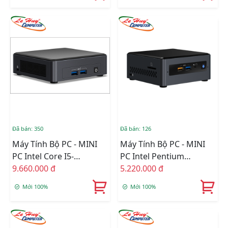
(RNUC11BTMI70000)
(BNUC11TNKI70000)
Đã bán: 350
Đã bán: 126
Máy Tính Bộ PC - MINI
Máy Tính Bộ PC - MINI
PC Intel Core I5-
PC Intel Pentium
1135G7/Intel Iris Xe
9.660.000 đ
J5005/Intel UHD
5.220.000 đ
Graphics/Ram Option/Ổ
605/Ram Option/Ổ Cứng
Mới 100%
Mới 100%
Cứng Option/Dos
Option/Dos
(BNUC11TNKI50000)
(BOXNUC7PJYHN2)