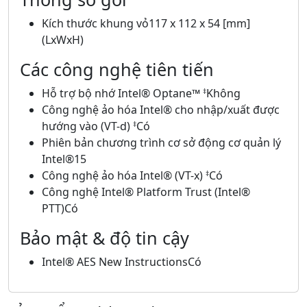
Kích thước khung vỏ117 x 112 x 54 [mm]
(LxWxH)
Các công nghệ tiên tiến
Hỗ trợ bộ nhớ Intel® Optane™
Không
‡
Công nghệ ảo hóa Intel® cho nhập/xuất được
hướng vào (VT-d)
Có
‡
Phiên bản chương trình cơ sở động cơ quản lý
Intel®15
Công nghệ ảo hóa Intel® (VT-x)
Có
‡
Công nghệ Intel® Platform Trust (Intel®
PTT)Có
Bảo mật & độ tin cậy
Intel® AES New InstructionsCó