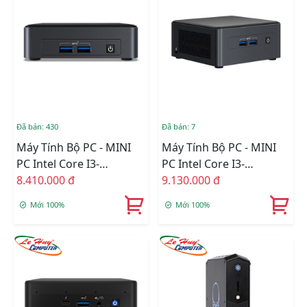
Đã bán: 430
Đã bán: 7
Máy Tính Bộ PC - MINI
Máy Tính Bộ PC - MINI
PC Intel Core I3-
PC Intel Core I3-
1115G4/Intel UHD
8.410.000 đ
1115G4/Intel UHD
9.130.000 đ
Graphics/Ram Option/Ổ
Graphics/Ram Option/Ổ
Mới 100%
Mới 100%
Cứng Option/Dos
Cứng Option/Dos
(BNUC11TNKI30Z00)
(BNUC11TNHI30L00)