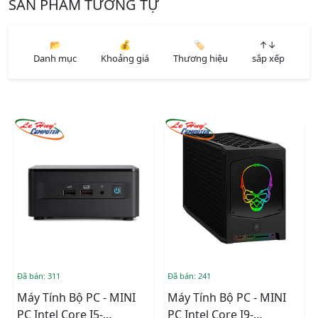
SẢN PHẨM TƯƠNG TỰ
📂
💰
🏷️
↑↓
Danh mục
Khoảng giá
Thương hiệu
sắp xếp
Đã bán: 311
Đã bán: 241
Máy Tính Bộ PC - MINI
Máy Tính Bộ PC - MINI
PC Intel Core I5-
PC Intel Core I9-