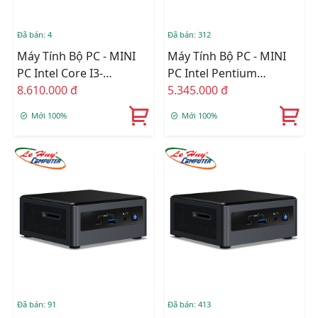
Đã bán: 4
Đã bán: 312
Máy Tính Bộ PC - MINI
Máy Tính Bộ PC - MINI
PC Intel Core I3-
PC Intel Pentium
1115G4/Intel UHD
8.610.000 đ
J5040/Intel UHD 605/Wifi
5.345.000 đ
Graphics/Ram Option/Ổ
+ Bluetooth/Ram
Mới 100%
Mới 100%
Cứng Option/Dos
Option/Ổ Cứng Option
(RNUC11PAHI30Z00)
(BOXNUC7PJYHN)
Đã bán: 91
Đã bán: 413