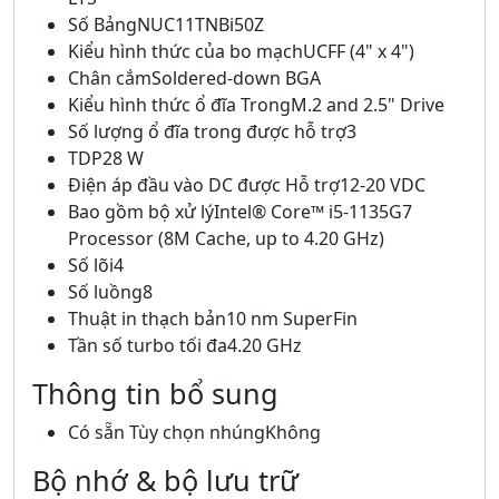
Số BảngNUC11TNBi50Z
Kiểu hình thức của bo mạchUCFF (4" x 4")
Chân cắmSoldered-down BGA
Kiểu hình thức ổ đĩa TrongM.2 and 2.5" Drive
Số lượng ổ đĩa trong được hỗ trợ3
TDP28 W
Điện áp đầu vào DC được Hỗ trợ12-20 VDC
Bao gồm bộ xử lýIntel® Core™ i5-1135G7
Processor (8M Cache, up to 4.20 GHz)
Số lõi4
Số luồng8
Thuật in thạch bản10 nm SuperFin
Tần số turbo tối đa4.20 GHz
Thông tin bổ sung
Có sẵn Tùy chọn nhúngKhông
Bộ nhớ & bộ lưu trữ