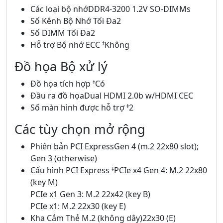
Các loại bộ nhớDDR4-3200 1.2V SO-DIMMs
Số Kênh Bộ Nhớ Tối Đa2
Số DIMM Tối Đa2
Hỗ trợ Bộ nhớ ECC
Không
‡
Đồ họa Bộ xử lý
Đồ họa tích hợp
Có
‡
Đầu ra đồ họaDual HDMI 2.0b w/HDMI CEC
Số màn hình được hỗ trợ
2
‡
Các tùy chọn mở rộng
Phiên bản PCI ExpressGen 4 (m.2 22x80 slot);
Gen 3 (otherwise)
Cấu hình PCI Express
PCIe x4 Gen 4: M.2 22x80
‡
(key M)
PCIe x1 Gen 3: M.2 22x42 (key B)
PCIe x1: M.2 22x30 (key E)
Kha Cắm Thẻ M.2 (không dây)22x30 (E)