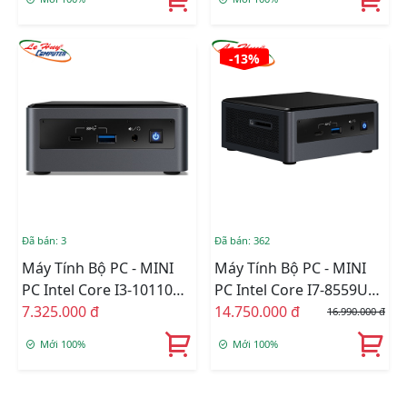
-13%
Đã bán: 3
Đã bán: 362
Máy Tính Bộ PC - MINI
Máy Tính Bộ PC - MINI
PC Intel Core I3-10110U -
PC Intel Core I7-8559U
KHÔNG RAM , KHÔNG
7.325.000 đ
SSD 500GB RAM 8GB
14.750.000 đ
16.990.000 đ
SSD
Mới 100%
Mới 100%