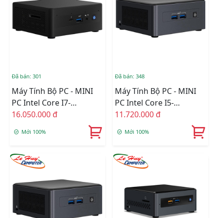
Đã bán: 301
Đã bán: 348
Máy Tính Bộ PC - MINI
Máy Tính Bộ PC - MINI
PC Intel Core I7-
PC Intel Core I5-
1165G7/Intel Iris Xe
16.050.000 đ
1135G7/Intel Iris Xe
11.720.000 đ
Graphics/Wifi 6 +
Graphics/Wifi 6 +
Mới 100%
Mới 100%
Bluetooth/Ram Option/
Bluetooth/Ram Option/
Ổ Cứng Option
Ổ Cứng Option
(RNUC11PAHi70000)
(BNUC11TNHI50000)