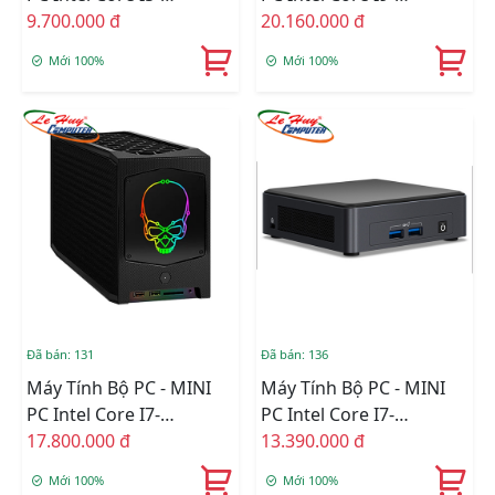
1240P/Ram Option/Ổ
9.700.000 đ
11900KB/Intel
20.160.000 đ
Cứng Option/Dos
WM590/Ram Option/Ổ
Mới 100%
Mới 100%
(RNUC12WSHI50000)
Cứng Option/Dos
(RNUC11BTMI90000)
Đã bán: 131
Đã bán: 136
Máy Tính Bộ PC - MINI
Máy Tính Bộ PC - MINI
PC Intel Core I7-
PC Intel Core I7-
11700B/Intel
17.800.000 đ
1165G7/Intel Iris Xe
13.390.000 đ
WM590/Ram Option/Ổ
Graphics/Ram Option/Ổ
Mới 100%
Mới 100%
Cứng Option/Dos
Cứng Option/Dos