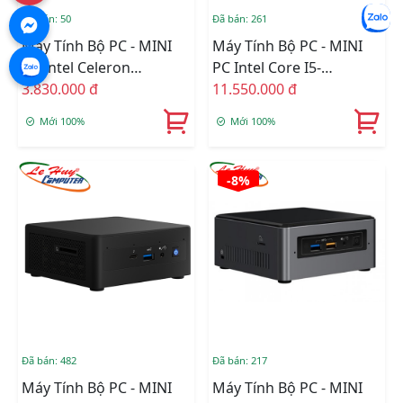
Đã bán: 50
Đã bán: 261
Máy Tính Bộ PC - MINI
Máy Tính Bộ PC - MINI
PC Intel Celeron
PC Intel Core I5-
J4005/Intel UHD
3.830.000 đ
1135G7/Intel Iris Xe
11.550.000 đ
Graphics 600/Ram
Graphics/Ram Option/Ổ
Mới 100%
Mới 100%
Option/Ổ Cứng Option
Cứng Option/Dos
(NUC7CJYHN)
(RNUC11PAHi50000)
-8%
Đã bán: 482
Đã bán: 217
Máy Tính Bộ PC - MINI
Máy Tính Bộ PC - MINI