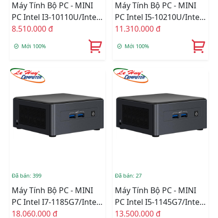
Máy Tính Bộ PC - MINI
Máy Tính Bộ PC - MINI
PC Intel I3-10110U/Intel
PC Intel I5-10210U/Intel
UHD Graphics/Wifi 6 +
8.510.000 đ
UHD Graphics/Wifi 6 +
11.310.000 đ
Bluetooth/Ram Option/
Bluetooth/Ram Option/
Mới 100%
Mới 100%
Ổ Cứng Option
Ổ Cứng Option
(BXNUC10I3FNHN)
(BXNUC10I5FNHN)
Đã bán: 399
Đã bán: 27
Máy Tính Bộ PC - MINI
Máy Tính Bộ PC - MINI
PC Intel I7-1185G7/Intel
PC Intel I5-1145G7/Intel
Iris Xe Graphics/Wifi 6 +
18.060.000 đ
Iris Xe Graphics/Wifi 6 +
13.500.000 đ