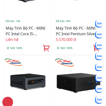
Đã bán: 146
Đã bán: 460
Máy Tính Bộ PC - MINI
Máy Tính Bộ PC - MINI
PC Intel Core I5-
PC Intel Pentium Silver
1135G7/Intel Iris Xe
Liên hệ
J5005/Intel UHD
5.570.000 đ
Graphics/Wifi +
Graphics 605/Ram
Mới 100%
Mới 100%
Bluetooth/Ram Option/
Option/Ổ Cứng
Ổ Cứng Option
Option/Wifi/Bluetooth
(BNUC11TNHI50Z00)
(NUC7PJYHN2)