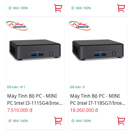
Bluetooth/Ram Option/
Bluetooth/Ram Option/
Mới 100%
Mới 100%
Ổ Cứng Option
Ổ Cứng Option
(BNUC11TNHV70000)
(BNUC11TNHV50000)
Đã bán: 411
Đã bán: 8
Máy Tính Bộ PC - MINI
Máy Tính Bộ PC - MINI
PC Intel I3-1115G4/Intel
PC Intel I7-1185G7/Intel
UHD Graphics/Wifi 6 +
7.510.000 đ
Iris Xe Graphics/Wifi 6 +
18.060.000 đ
Bluetooth/Ram Option/
Bluetooth/Ram Option/
Mới 100%
Mới 100%
Ổ Cứng Option
Ổ Cứng Option
(BNUC11TNKI30000)
(BNUC11TNKV70000)