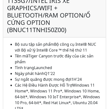
1135G7/INTEL IRIS XE
GRAPHICS/WIFI +
BLUETOOTH/RAM OPTION/Ổ
CỨNG OPTION
(BNUC11TNHI50Z00)
Bộ sưu tập sản phẩmBộ công cụ Intel® NUC
với Bộ xử lý Intel® Core ™ thế hệ thứ 11
Tên mãTiger Canyon trước đây của các sản
phẩm
Tình trạngLaunched
Ngày phát hànhQ1'22
Sự ngắt quãng được mong đợi1H'24
Các Hệ Điều Hành Được Hỗ TrợWindows 11
Home*, Windows 11 Pro*, Windows 10 Home,
64-bit*, Windows 10 IoT Enterprise*, Windows
10 Pro, 64-bit*, Red Hat Linux*, Ubuntu 20.04
LTS*