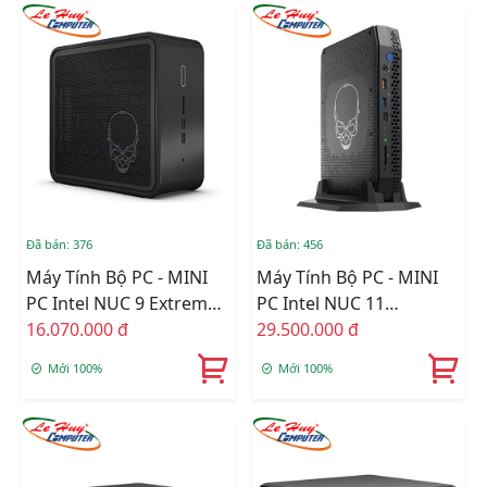
Đã bán: 376
Đã bán: 456
Máy Tính Bộ PC - MINI
Máy Tính Bộ PC - MINI
PC Intel NUC 9 Extreme
PC Intel NUC 11
Kit I5-9300H/Intel UHD
16.070.000 đ
Enthusiast NUC11PHKi7
29.500.000 đ
Graphics 630/Wifi 6 +
L6 I7-1165G7/Intel Iris Xe
Mới 100%
Mới 100%
Bluetooth
Graphics/Wifi +
(BXNUC9I5QNX1)
Bluetooth