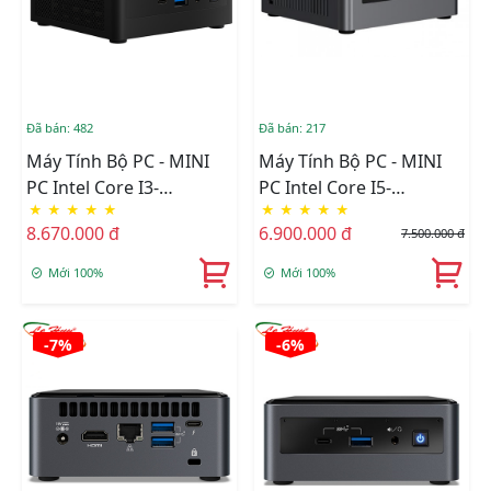
Đã bán: 482
Đã bán: 217
Máy Tính Bộ PC - MINI
Máy Tính Bộ PC - MINI
PC Intel Core I3-
PC Intel Core I5-
★
★
★
★
★
★
★
★
★
★
1115G4/Intel UHD
7260U/Intel Iris 640/RAM
8.670.000 đ
6.900.000 đ
7.500.000 đ
Graphics/Ram Option/Ổ
4GB/SSD 120GB
Cứng Option/Dos
Mới 100%
Mới 100%
(RNUC11PAHi30000)
-7%
-6%