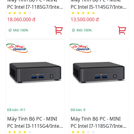
PC Intel I7-1185G7/Intel
PC Intel I5-1145G7/Intel
★
★
★
★
☆
★
★
★
★
★
Iris Xe Graphics/Wifi 6 +
Iris Xe Graphics/Wifi 6 +
18.060.000 đ
13.500.000 đ
Bluetooth/Ram Option/
Bluetooth/Ram Option/
Ổ Cứng Option
Ổ Cứng Option
Mới 100%
Mới 100%
(BNUC11TNHV70000)
(BNUC11TNHV50000)
Đã bán: 411
Đã bán: 8
Máy Tính Bộ PC - MINI
Máy Tính Bộ PC - MINI
PC Intel I3-1115G4/Intel
PC Intel I7-1185G7/Intel
★
★
★
★
☆
★
★
★
☆
☆
UHD Graphics/Wifi 6 +
Iris Xe Graphics/Wifi 6 +