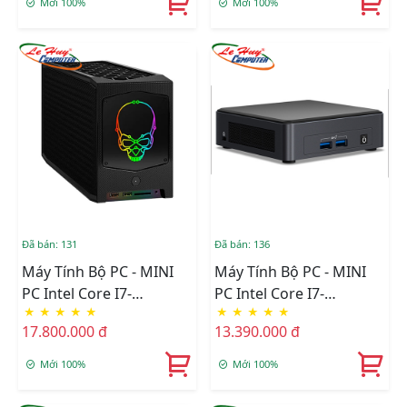
Mới 100%
Mới 100%
(RNUC11BTMI90000)
Đã bán: 131
Đã bán: 136
Máy Tính Bộ PC - MINI
Máy Tính Bộ PC - MINI
PC Intel Core I7-
PC Intel Core I7-
★
★
★
★
★
★
★
★
★
★
11700B/Intel
1165G7/Intel Iris Xe
17.800.000 đ
13.390.000 đ
WM590/Ram Option/Ổ
Graphics/Ram Option/Ổ
Cứng Option/Dos
Cứng Option/Dos
Mới 100%
Mới 100%
(RNUC11BTMI70000)
(BNUC11TNKI70000)