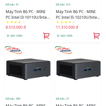
Đã bán: 91
Đã bán: 413
Máy Tính Bộ PC - MINI
Máy Tính Bộ PC - MINI
PC Intel I3-10110U/Intel
PC Intel I5-10210U/Intel
★
★
★
★
☆
★
★
★
★
☆
UHD Graphics/Wifi 6 +
UHD Graphics/Wifi 6 +
8.510.000 đ
11.310.000 đ
Bluetooth/Ram Option/
Bluetooth/Ram Option/
Ổ Cứng Option
Ổ Cứng Option
Mới 100%
Mới 100%
(BXNUC10I3FNHN)
(BXNUC10I5FNHN)
Đã bán: 399
Đã bán: 27
Máy Tính Bộ PC - MINI
Máy Tính Bộ PC - MINI