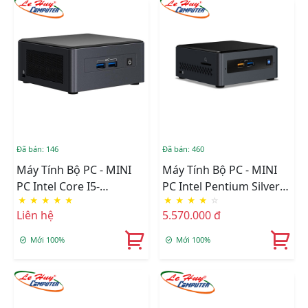
Đã bán: 146
Đã bán: 460
Máy Tính Bộ PC - MINI
Máy Tính Bộ PC - MINI
PC Intel Core I5-
PC Intel Pentium Silver
★
★
★
★
★
★
★
★
★
☆
1135G7/Intel Iris Xe
J5005/Intel UHD
Liên hệ
5.570.000 đ
Graphics/Wifi +
Graphics 605/Ram
Bluetooth/Ram Option/
Option/Ổ Cứng
Mới 100%
Mới 100%
Ổ Cứng Option
Option/Wifi/Bluetooth
(BNUC11TNHI50Z00)
(NUC7PJYHN2)