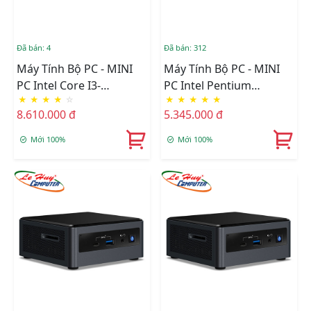
Đã bán: 4
Đã bán: 312
Máy Tính Bộ PC - MINI
Máy Tính Bộ PC - MINI
PC Intel Core I3-
PC Intel Pentium
★
★
★
★
☆
★
★
★
★
★
1115G4/Intel UHD
J5040/Intel UHD 605/Wifi
8.610.000 đ
5.345.000 đ
Graphics/Ram Option/Ổ
+ Bluetooth/Ram
Cứng Option/Dos
Option/Ổ Cứng Option
Mới 100%
Mới 100%
(RNUC11PAHI30Z00)
(BOXNUC7PJYHN)