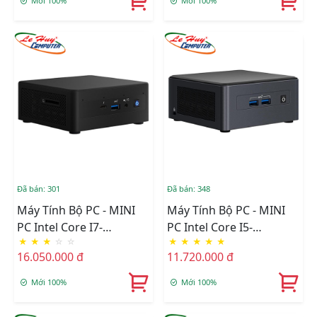
Mới 100%
Mới 100%
(BXNUC9I5QNX1)
Bluetooth
Đã bán: 301
Đã bán: 348
Máy Tính Bộ PC - MINI
Máy Tính Bộ PC - MINI
PC Intel Core I7-
PC Intel Core I5-
★
★
★
☆
☆
★
★
★
★
★
1165G7/Intel Iris Xe
1135G7/Intel Iris Xe
16.050.000 đ
11.720.000 đ
Graphics/Wifi 6 +
Graphics/Wifi 6 +
Bluetooth/Ram Option/
Bluetooth/Ram Option/
Mới 100%
Mới 100%
Ổ Cứng Option
Ổ Cứng Option
(RNUC11PAHi70000)
(BNUC11TNHI50000)