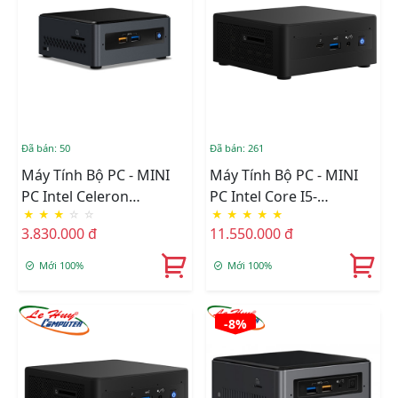
Đã bán: 50
Đã bán: 261
Máy Tính Bộ PC - MINI
Máy Tính Bộ PC - MINI
PC Intel Celeron
PC Intel Core I5-
★
★
★
☆
☆
★
★
★
★
★
J4005/Intel UHD
1135G7/Intel Iris Xe
3.830.000 đ
11.550.000 đ
Graphics 600/Ram
Graphics/Ram Option/Ổ
Option/Ổ Cứng Option
Cứng Option/Dos
Mới 100%
Mới 100%
(NUC7CJYHN)
(RNUC11PAHi50000)
-8%