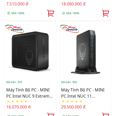
7.510.000 đ
18.060.000 đ
Bluetooth/Ram Option/
Bluetooth/Ram Option/
Ổ Cứng Option
Ổ Cứng Option
Mới 100%
Mới 100%
(BNUC11TNKI30000)
(BNUC11TNKV70000)
Đã bán: 376
Đã bán: 456
Máy Tính Bộ PC - MINI
Máy Tính Bộ PC - MINI
PC Intel NUC 9 Extreme
PC Intel NUC 11
★
★
★
★
★
★
★
★
★
★
Kit I5-9300H/Intel UHD
Enthusiast NUC11PHKi7
16.070.000 đ
29.500.000 đ
Graphics 630/Wifi 6 +
L6 I7-1165G7/Intel Iris Xe
Bluetooth
Graphics/Wifi +