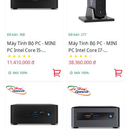
Đã bán: 368
Đã bán: 277
Máy Tính Bộ PC - MINI
Máy Tính Bộ PC - MINI
PC Intel Core I5-
PC Intel Core I7-
★
★
★
★
★
★
★
★
★
☆
1135G7/Intel Iris Xe
12700H/Intel Arc A770M
11.410.000 đ
38.360.000 đ
Graphics/Ram Option/Ổ
Graphics/Ram Option/Ổ
Cứng Option/Dos
Cứng Option/Dos
Mới 100%
Mới 100%
(RNUC11PAHI50Z00)
(RNUC12SNKI72000)