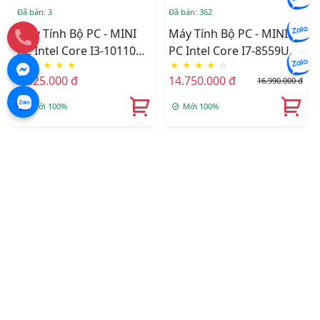
Đã bán: 3
Đã bán: 362
Máy Tính Bộ PC - MINI
Máy Tính Bộ PC - MINI
PC Intel Core I3-10110U -
PC Intel Core I7-8559U
★
★
★
★
★
★
★
★
★
☆
KHÔNG RAM , KHÔNG
SSD 500GB RAM 8GB
7.325.000 đ
14.750.000 đ
16.990.000 đ
SSD
Mới 100%
Mới 100%