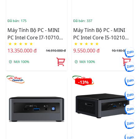
Đã bán: 175
Đã bán: 337
Máy Tính Bộ PC - MINI
Máy Tính Bộ PC - MINI
PC Intel Core I7-10710U -
PC Intel Core I5-10210U -
★
★
★
★
★
★
★
★
★
★
KHÔNG RAM , KHÔNG
KHÔNG RAM , KHÔNG
13.350.000 đ
9.550.000 đ
14.310.000 đ
10.130.000 đ
SSD
SSD
Mới 100%
Mới 100%
-13%