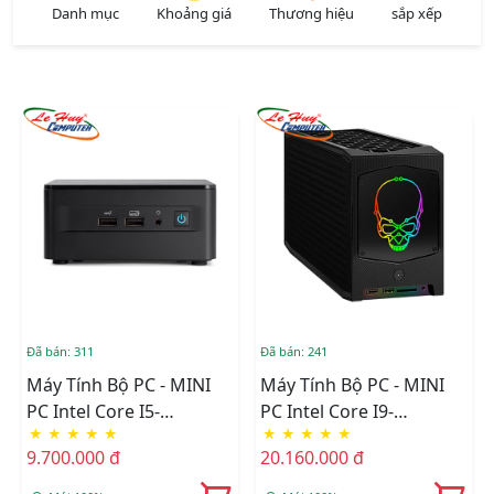
Danh mục
Khoảng giá
Thương hiệu
sắp xếp
Đã bán: 311
Đã bán: 241
Máy Tính Bộ PC - MINI
Máy Tính Bộ PC - MINI
PC Intel Core I5-
PC Intel Core I9-
★
★
★
★
★
★
★
★
★
★
1240P/Ram Option/Ổ
11900KB/Intel
9.700.000 đ
20.160.000 đ
Cứng Option/Dos
WM590/Ram Option/Ổ
(RNUC12WSHI50000)
Cứng Option/Dos