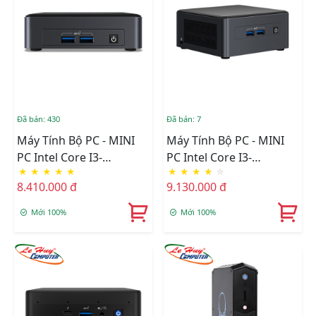
Đã bán: 430
Đã bán: 7
Máy Tính Bộ PC - MINI
Máy Tính Bộ PC - MINI
PC Intel Core I3-
PC Intel Core I3-
★
★
★
★
★
★
★
★
★
☆
1115G4/Intel UHD
1115G4/Intel UHD
8.410.000 đ
9.130.000 đ
Graphics/Ram Option/Ổ
Graphics/Ram Option/Ổ
Cứng Option/Dos
Cứng Option/Dos
Mới 100%
Mới 100%
(BNUC11TNKI30Z00)
(BNUC11TNHI30L00)