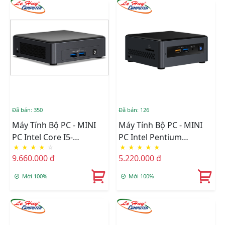
Đã bán: 350
Đã bán: 126
Máy Tính Bộ PC - MINI
Máy Tính Bộ PC - MINI
PC Intel Core I5-
PC Intel Pentium
★
★
★
★
☆
★
★
★
★
★
1135G7/Intel Iris Xe
J5005/Intel UHD
9.660.000 đ
5.220.000 đ
Graphics/Ram Option/Ổ
605/Ram Option/Ổ Cứng
Cứng Option/Dos
Option/Dos
Mới 100%
Mới 100%
(BNUC11TNKI50000)
(BOXNUC7PJYHN2)