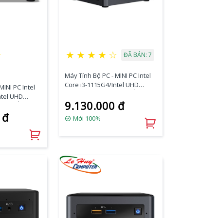
★
★
★
★
★
☆
ĐÃ BÁN: 7
Máy Tính Bộ PC - MINI PC Intel
Core i3-1115G4/Intel UHD
MINI PC Intel
Graphics/Ram Option/Ổ cứng
ntel UHD
9.130.000 đ
Option/Dos
tion/Ổ cứng
(BNUC11TNHI30L00)
 đ
Mới 100%
0)