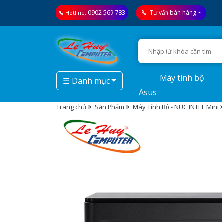
0902 569 783
Tư vấn bán hàng
Hotline:
Máy tính bộ
☰ Danh mục
Asus
Trang chủ
Sản Phẩm
Máy Tính Bộ - NUC INTEL Mini