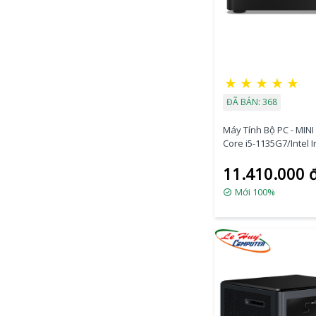
★
★
★
★
★
ĐÃ BÁN: 368
Máy Tính Bộ PC - MINI 
Core i5-1135G7/Intel I
Graphics/Ram Option
11.410.000 
Option/Dos
(RNUC11PAHI50Z00)
Mới 100%