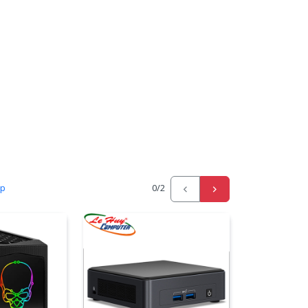
ấp
0
/2