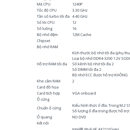
Mã CPU
1240P
Tốc độ CPU
3.30 GHz
Tần số turbo tối đa
4.40 GHz
Số lõi CPU
12
Số luồng
16
Bộ nhớ đệm
12M Cache
Chipset
Bộ nhớ RAM
Kích thước bộ nhớ tối đa (phụ th
Loại bộ nhớ DDR4-3200 1.2V SO
Hỗ trợ RAM tối đa
Số kênh bộ nhớ tối đa 2
Số DIMM tối đa 2
Bộ nhớ ECC được hỗ trợ KHÔNG
Khe cắm RAM
2
Card đồ họa
Card tích hợp
VGA onboard
Ổ cứng
Kiểu hình thức ổ đĩa: Trong M.2 
Chuẩn ổ cứng
Số lượng ổ đĩa trong được hỗ trợ:
Ổ quang
NO DVD
Kết nối
Intel® Wi-Fi 6E AX211(Gig+)