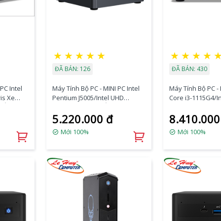
★
★
★
★
★
★
★
★
★
ĐÃ BÁN: 126
ĐÃ BÁN: 430
PC Intel
Máy Tính Bộ PC - MINI PC Intel
Máy Tính Bộ PC - 
ris Xe
Pentium J5005/Intel UHD
Core i3-1115G4/I
/Ổ cứng
605/Ram Option/Ổ cứng
Graphics/Ram Op
5.220.000 đ
8.410.000
Option/Dos (BOXNUC7PJYHN2)
Option/Dos
(BNUC11TNKI30Z0
Mới 100%
Mới 100%