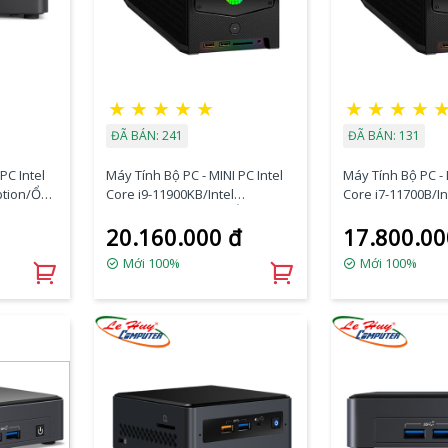
★
★
★
★
★
★
★
★
★
ĐÃ BÁN: 241
ĐÃ BÁN: 131
PC Intel
Máy Tính Bộ PC - MINI PC Intel
Máy Tính Bộ PC - 
ption/Ổ
Core i9-11900KB/Intel
Core i7-11700B/In
WM590/Ram Option/Ổ cứng
WM590/Ram Opti
20.160.000 đ
17.800.00
Option/Dos
Option/Dos
(RNUC11BTMI90000)
(RNUC11BTMI7000
Mới 100%
Mới 100%