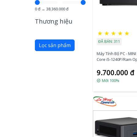
0
đ →
38.360.000
đ
Thương hiệu
★
★
★
★
★
ĐÃ BÁN: 311
Lọc sản phẩm
Máy Tính Bộ PC - MINI 
Core i5-1240P/Ram O
cứng Option/Dos
9.700.000 đ
(RNUC12WSHI50000)
Mới 100%