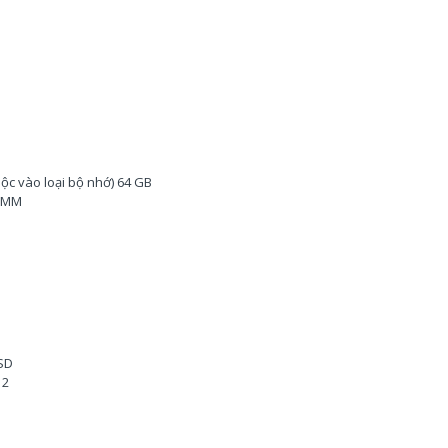
uộc vào loại bộ nhớ) 64 GB
DIMM
SSD
 2