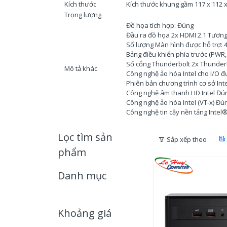
Kích thước
Kích thước khung gầm 117 x 112 
Trọng lượng
Đồ họa tích hợp: Đúng
Đầu ra đồ họa 2x HDMI 2.1 Tương 
Số lượng Màn hình được hỗ trợ: 
Bảng điều khiển phía trước (PWR,
Số cổng Thunderbolt 2x Thunderb
Mô tả khác
Công nghệ ảo hóa Intel cho I/O 
Phiên bản chương trình cơ sở In
Công nghệ âm thanh HD Intel Đú
Công nghệ ảo hóa Intel (VT-x) Đú
Công nghệ tin cậy nền tảng Intel
Lọc tìm sản
Sắp xếp theo
phẩm
Danh mục
Khoảng giá