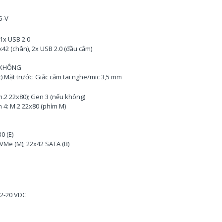
5-V
 1x USB 2.0
x42 (chân), 2x USB 2.0 (đầu cắm)
ộ KHÔNG
 Mặt trước: Giắc cắm tai nghe/mic 3,5 mm
.2 22x80); Gen 3 (nếu không)
 4: M.2 22x80 (phím M)
0 (E)
NVMe (M); 22x42 SATA (B)
12-20 VDC