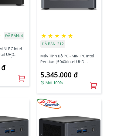
☆
★
★
★
★
★
ĐÃ BÁN: 4
ĐÃ BÁN: 312
MINI PC Intel
ntel UHD
Máy Tính Bộ PC - MINI PC Intel
tion/Ổ cứng
Pentium J5040/Intel UHD
 đ
605/Wifi + Bluetooth/Ram
0)
5.345.000 đ
Option/Ổ cứng Option
(BOXNUC7PJYHN)
Mới 100%