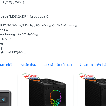
x 54 [mm] (LxWxC)
thích TMDS, 2x DP 1.4a qua Loại C
4
 RST, 5V, 5Vsby, 3.3Vsby); Đầu nối nguồn 2x2 bên trong
olt 4
được hướng dẫn (VT-d) Đúng
tel® ME 16
ng
ng
® (Intel® PTT) Đúng
Mới nhất
Bán chạy
Giá thấp đến cao
Giá cao đến th