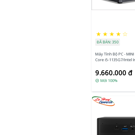
★
★
★
★
☆
ĐÃ BÁN: 350
Máy Tính Bộ PC - MINI 
Core i5-1135G7/Intel I
Graphics/Ram Option
9.660.000 đ
Option/Dos
(BNUC11TNKI50000)
Mới 100%