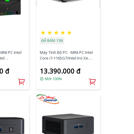
★
★
★
★
★
★
ĐÃ BÁN: 136
MINI PC Intel
Máy Tính Bộ PC - MINI PC Intel
tel
Core i7-1165G7/Intel Iris Xe
on/Ổ cứng
Graphics/Ram Option/Ổ cứng
0 đ
13.390.000 đ
Option/Dos
0)
(BNUC11TNKI70000)
Mới 100%