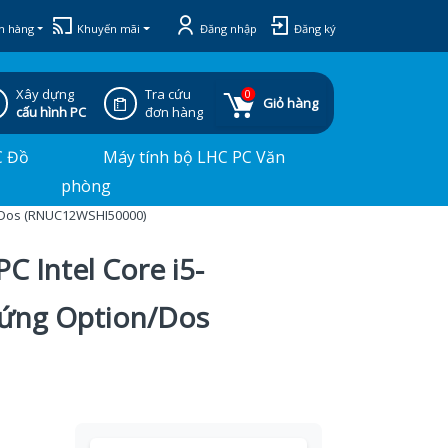
h hàng
Khuyến mãi
Đăng nhập
Đăng ký
Xây dựng
Tra cứu
0
Giỏ hàng
cấu hình PC
đơn hàng
C Đồ
Máy tính bộ LHC PC Văn
phòng
n/Dos (RNUC12WSHI50000)
C Intel Core i5-
ứng Option/Dos