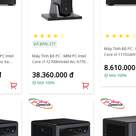
★
★
★
★
☆
★
★
★
★
ĐÃ BÁN: 277
Máy Tính Bộ PC - 
Core i3-1115G4/I
PC Intel
Máy Tính Bộ PC - MINI PC Intel
Graphics/Ram Op
ris Xe
Core i7-12700H/Intel Arc A770M
8.610.000
Option/Dos
/Ổ cứng
Graphics/Ram Option/Ổ cứng
(RNUC11PAHI30Z0
đ
38.360.000 đ
Option/Dos
Mới 100%
(RNUC12SNKI72000)
Mới 100%