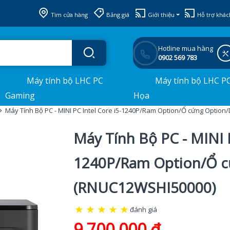
Tìm cửa hàng
Bảng giá
Giới thiệu
Hỗ trợ khác
Hotline mua hàng
0902 569 783
Máy tính bộ LHC PC
Máy tính bộ LHC P
Gaming
Họa
Máy Tính Bộ PC - MINI PC Intel Core i5-1240P/Ram Option/Ổ cứng Optio
Máy Tính Bộ PC - MINI P
1240P/Ram Option/Ổ c
(RNUC12WSHI50000)
★
★
★
★
★
đánh giá
9.700.000 đ