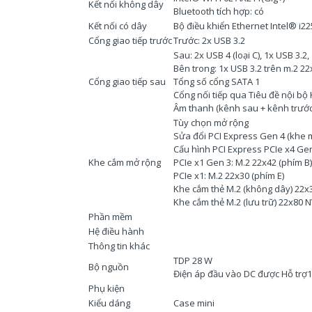
Kết nối không dây
Bluetooth tích hợp: có
Kết nối có dây
Bộ điều khiển Ethernet Intel® i22
Cổng giao tiếp trước
Trước: 2x USB 3.2
Sau: 2x USB 4 (loại C), 1x USB 3.2,
Bên trong: 1x USB 3.2 trên m.2 22
Cổng giao tiếp sau
Tổng số cổng SATA 1
Cổng nối tiếp qua Tiêu đề nội b
Âm thanh (kênh sau + kênh trước)
Tùy chọn mở rộng
Sửa đổi PCI Express Gen 4 (khe m
Cấu hình PCI Express PCIe x4 Gen
Khe cắm mở rộng
PCIe x1 Gen 3: M.2 22x42 (phím B)
PCIe x1: M.2 22x30 (phím E)
Khe cắm thẻ M.2 (không dây) 22x3
Khe cắm thẻ M.2 (lưu trữ) 22x80 
Phần mềm
Hệ điều hành
Thông tin khác
TDP 28 W
Bộ nguồn
Điện áp đầu vào DC được Hỗ trợ
Phụ kiện
Kiểu dáng
Case mini