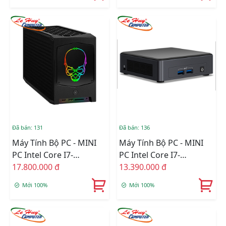
(RNUC11BTMI90000)
Đã bán: 131
Đã bán: 136
Máy Tính Bộ PC - MINI
Máy Tính Bộ PC - MINI
PC Intel Core I7-
PC Intel Core I7-
11700B/Intel
17.800.000 đ
1165G7/Intel Iris Xe
13.390.000 đ
WM590/Ram Option/Ổ
Graphics/Ram Option/Ổ
Mới 100%
Mới 100%
Cứng Option/Dos
Cứng Option/Dos
(RNUC11BTMI70000)
(BNUC11TNKI70000)