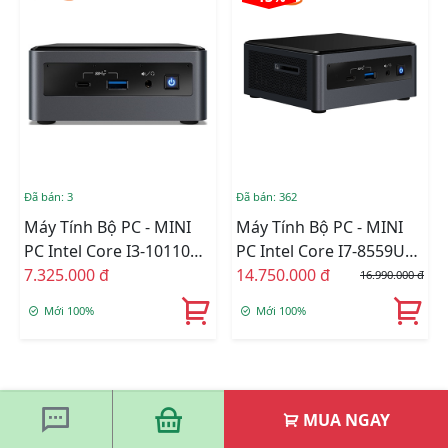
Đã bán: 3
Đã bán: 362
Máy Tính Bộ PC - MINI
Máy Tính Bộ PC - MINI
PC Intel Core I3-10110U -
PC Intel Core I7-8559U
KHÔNG RAM , KHÔNG
7.325.000 đ
SSD 500GB RAM 8GB
14.750.000 đ
16.990.000 đ
SSD
Mới 100%
Mới 100%
MUA NGAY