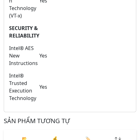
n
Yes
Technology
(VT-x)
SECURITY &
RELIABILITY
Intel® AES
New
Yes
Instructions
Intel®
Trusted
Yes
Execution
Technology
SẢN PHẨM TƯƠNG TỰ
📂
💰
🏷️
↑↓