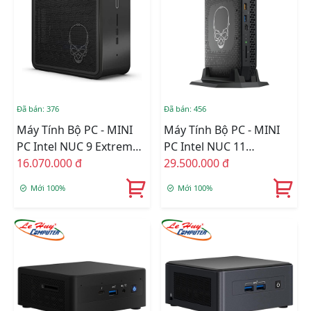
Đã bán: 376
Đã bán: 456
Máy Tính Bộ PC - MINI
Máy Tính Bộ PC - MINI
PC Intel NUC 9 Extreme
PC Intel NUC 11
Kit I5-9300H/Intel UHD
16.070.000 đ
Enthusiast NUC11PHKi7
29.500.000 đ
Graphics 630/Wifi 6 +
L6 I7-1165G7/Intel Iris Xe
Mới 100%
Mới 100%
Bluetooth
Graphics/Wifi +
(BXNUC9I5QNX1)
Bluetooth