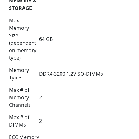
MEMORY &
STORAGE
Max
Memory
Size
64 GB
(dependent
on memory
type)
Memory
DDR4-3200 1.2V SO-DIMMs
Types
Max # of
Memory
2
Channels
Max # of
2
DIMMs
ECC Memory