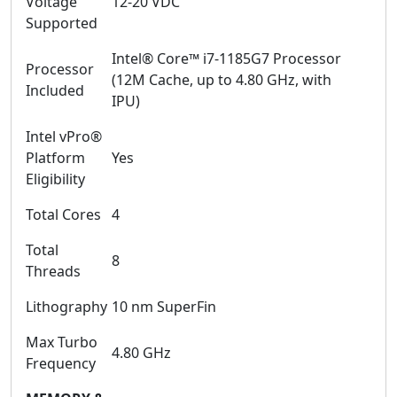
Voltage
12-20 VDC
Supported
Intel® Core™ i7-1185G7 Processor
Processor
(12M Cache, up to 4.80 GHz, with
Included
IPU)
Intel vPro®
Platform
Yes
Eligibility
Total Cores
4
Total
8
Threads
Lithography
10 nm SuperFin
Max Turbo
4.80 GHz
Frequency