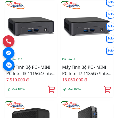
Đã bán: 411
Đã bán: 8
Máy Tính Bộ PC - MINI
Máy Tính Bộ PC - MINI
PC Intel I3-1115G4/Intel
PC Intel I7-1185G7/Intel
UHD Graphics/Wifi 6 +
7.510.000 đ
Iris Xe Graphics/Wifi 6 +
18.060.000 đ
Bluetooth/Ram Option/
Bluetooth/Ram Option/
Mới 100%
Mới 100%
Ổ Cứng Option
Ổ Cứng Option
(BNUC11TNKI30000)
(BNUC11TNKV70000)