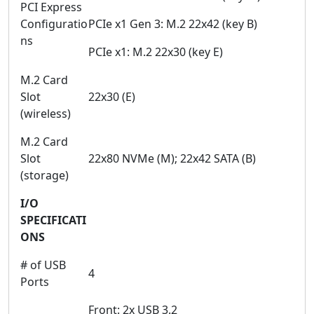
PCI Express
Configuratio
PCIe x1 Gen 3: M.2 22x42 (key B)
ns
PCIe x1: M.2 22x30 (key E)
M.2 Card
Slot
22x30 (E)
(wireless)
M.2 Card
Slot
22x80 NVMe (M); 22x42 SATA (B)
(storage)
I/O
SPECIFICATI
ONS
# of USB
4
Ports
Front: 2x USB 3.2