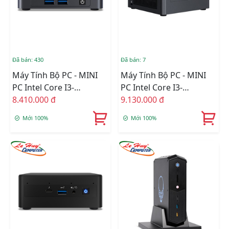
Đã bán: 430
Đã bán: 7
Máy Tính Bộ PC - MINI
Máy Tính Bộ PC - MINI
PC Intel Core I3-
PC Intel Core I3-
1115G4/Intel UHD
8.410.000 đ
1115G4/Intel UHD
9.130.000 đ
Graphics/Ram Option/Ổ
Graphics/Ram Option/Ổ
Mới 100%
Mới 100%
Cứng Option/Dos
Cứng Option/Dos
(BNUC11TNKI30Z00)
(BNUC11TNHI30L00)