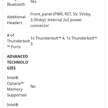
Yes
Bluetooth
Front_panel (PWR, RST, 5V, 5Vsby,
Additional
3.3Vsby); Internal 2x2 power
Headers
connector
# of
1x Thunderbolt™ 4, 1x Thunderbolt™
Thunderbolt
3
™ Ports
ADVANCED
TECHNOLO
GIES
Intel®
Optane™
No
Memory
Supported
Intel®