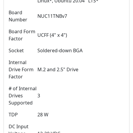
Linux*, Ubuntu 20.04 LTS*
Board
NUC11TNBv7
Number
Board Form
UCFF (4" x 4")
Factor
Socket
Soldered-down BGA
Internal
Drive Form
M.2 and 2.5" Drive
Factor
# of Internal
Drives
3
Supported
TDP
28 W
DC Input