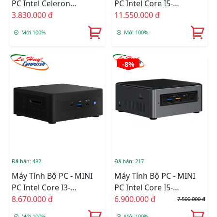
PC Intel Celeron
PC Intel Core I5-
J4005/Intel UHD
3.830.000 đ
1135G7/Intel Iris Xe
11.550.000 đ
Graphics 600/Ram
Graphics/Ram Option/Ổ
Mới 100%
Mới 100%
Option/Ổ Cứng Option
Cứng Option/Dos
(NUC7CJYHN)
(RNUC11PAHi50000)
-8%
Đã bán: 482
Đã bán: 217
Máy Tính Bộ PC - MINI
Máy Tính Bộ PC - MINI
PC Intel Core I3-
PC Intel Core I5-
1115G4/Intel UHD
8.670.000 đ
7260U/Intel Iris 640/RAM
6.900.000 đ
7.500.000 đ
Graphics/Ram Option/Ổ
4GB/SSD 120GB
Mới 100%
Mới 100%