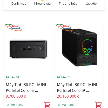
Danh mục
Khoảng giá
Thương hiệu
sắp xếp
Đã bán: 311
Đã bán: 241
Máy Tính Bộ PC - MINI
Máy Tính Bộ PC - MINI
PC Intel Core I5-
PC Intel Core I9-
1240P/Ram Option/Ổ
9.700.000 đ
11900KB/Intel
20.160.000 đ
Cứng Option/Dos
WM590/Ram Option/Ổ
Mới 100%
Mới 100%
(RNUC12WSHI50000)
Cứng Option/Dos