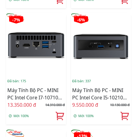
Cứng Option/Dos
(RNUC11PAHi30000)
-7%
-6%
Đã bán: 175
Đã bán: 337
Máy Tính Bộ PC - MINI
Máy Tính Bộ PC - MINI
PC Intel Core I7-10710U -
PC Intel Core I5-10210U -
KHÔNG RAM , KHÔNG
13.350.000 đ
KHÔNG RAM , KHÔNG
9.550.000 đ
14.310.000 đ
10.130.000 đ
SSD
SSD
Mới 100%
Mới 100%
-13%