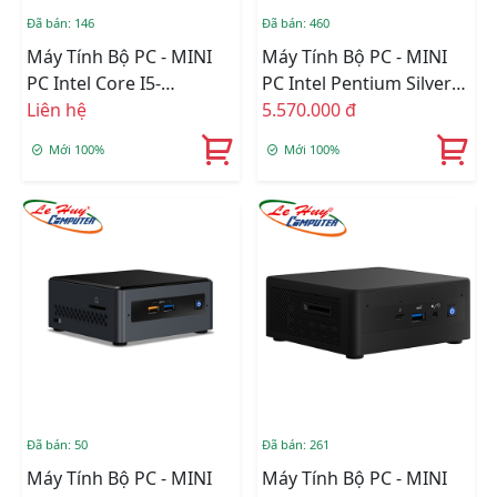
Đã bán: 146
Đã bán: 460
Máy Tính Bộ PC - MINI
Máy Tính Bộ PC - MINI
PC Intel Core I5-
PC Intel Pentium Silver
1135G7/Intel Iris Xe
Liên hệ
J5005/Intel UHD
5.570.000 đ
Graphics/Wifi +
Graphics 605/Ram
Mới 100%
Mới 100%
Bluetooth/Ram Option/
Option/Ổ Cứng
Ổ Cứng Option
Option/Wifi/Bluetooth
(BNUC11TNHI50Z00)
(NUC7PJYHN2)
Đã bán: 50
Đã bán: 261
Máy Tính Bộ PC - MINI
Máy Tính Bộ PC - MINI