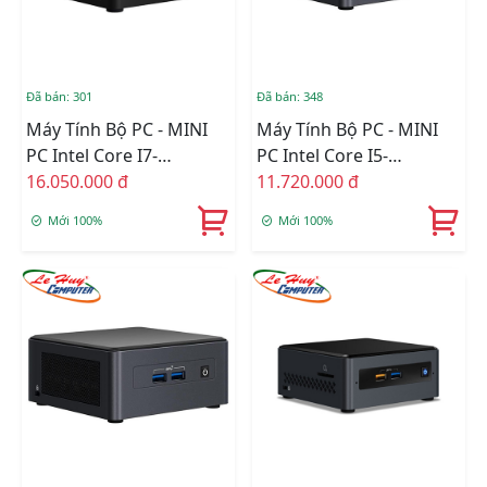
Đã bán: 301
Đã bán: 348
Máy Tính Bộ PC - MINI
Máy Tính Bộ PC - MINI
PC Intel Core I7-
PC Intel Core I5-
1165G7/Intel Iris Xe
16.050.000 đ
1135G7/Intel Iris Xe
11.720.000 đ
Graphics/Wifi 6 +
Graphics/Wifi 6 +
Mới 100%
Mới 100%
Bluetooth/Ram Option/
Bluetooth/Ram Option/
Ổ Cứng Option
Ổ Cứng Option
(RNUC11PAHi70000)
(BNUC11TNHI50000)