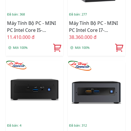
Đã bán: 368
Đã bán: 277
Máy Tính Bộ PC - MINI
Máy Tính Bộ PC - MINI
PC Intel Core I5-
PC Intel Core I7-
1135G7/Intel Iris Xe
11.410.000 đ
12700H/Intel Arc A770M
38.360.000 đ
Graphics/Ram Option/Ổ
Graphics/Ram Option/Ổ
Mới 100%
Mới 100%
Cứng Option/Dos
Cứng Option/Dos
(RNUC11PAHI50Z00)
(RNUC12SNKI72000)
Đã bán: 4
Đã bán: 312