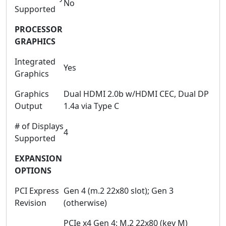
No
Supported
PROCESSOR
GRAPHICS
Integrated
Yes
Graphics
Graphics
Dual HDMI 2.0b w/HDMI CEC, Dual DP
Output
1.4a via Type C
# of Displays
4
Supported
EXPANSION
OPTIONS
PCI Express
Gen 4 (m.2 22x80 slot); Gen 3
Revision
(otherwise)
PCIe x4 Gen 4: M.2 22x80 (key M)