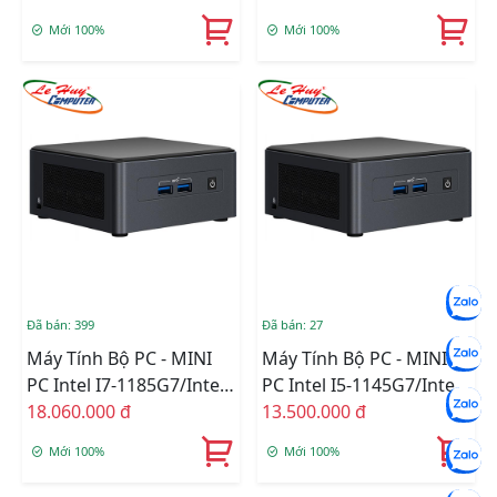
Bluetooth/Ram Option/
Bluetooth/Ram Option/
Mới 100%
Mới 100%
Ổ Cứng Option
Ổ Cứng Option
(BXNUC10I3FNHN)
(BXNUC10I5FNHN)
Đã bán: 399
Đã bán: 27
Máy Tính Bộ PC - MINI
Máy Tính Bộ PC - MINI
PC Intel I7-1185G7/Intel
PC Intel I5-1145G7/Intel
Iris Xe Graphics/Wifi 6 +
18.060.000 đ
Iris Xe Graphics/Wifi 6 +
13.500.000 đ
Bluetooth/Ram Option/
Bluetooth/Ram Option/
Mới 100%
Mới 100%
Ổ Cứng Option
Ổ Cứng Option
(BNUC11TNHV70000)
(BNUC11TNHV50000)