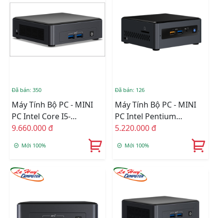
Đã bán: 350
Đã bán: 126
Máy Tính Bộ PC - MINI
Máy Tính Bộ PC - MINI
PC Intel Core I5-
PC Intel Pentium
1135G7/Intel Iris Xe
9.660.000 đ
J5005/Intel UHD
5.220.000 đ
Graphics/Ram Option/Ổ
605/Ram Option/Ổ Cứng
Mới 100%
Mới 100%
Cứng Option/Dos
Option/Dos
(BNUC11TNKI50000)
(BOXNUC7PJYHN2)