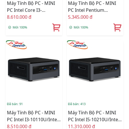
Máy Tính Bộ PC - MINI
Máy Tính Bộ PC - MINI
PC Intel Core I3-
PC Intel Pentium
1115G4/Intel UHD
8.610.000 đ
J5040/Intel UHD 605/Wifi
5.345.000 đ
Graphics/Ram Option/Ổ
+ Bluetooth/Ram
Mới 100%
Mới 100%
Cứng Option/Dos
Option/Ổ Cứng Option
(RNUC11PAHI30Z00)
(BOXNUC7PJYHN)
Đã bán: 91
Đã bán: 413
Máy Tính Bộ PC - MINI
Máy Tính Bộ PC - MINI
PC Intel I3-10110U/Intel
PC Intel I5-10210U/Intel
UHD Graphics/Wifi 6 +
8.510.000 đ
UHD Graphics/Wifi 6 +
11.310.000 đ