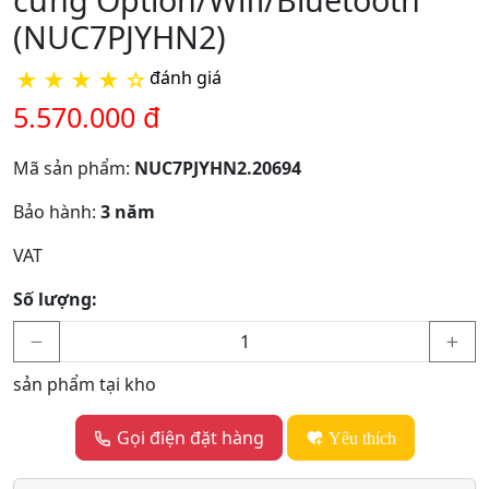
(NUC7PJYHN2)
★
★
★
★
☆
đánh giá
5.570.000 đ
Mã sản phẩm:
NUC7PJYHN2.20694
Bảo hành:
3 năm
VAT
Số lượng:
sản phẩm tại kho
Gọi điện đặt hàng
Yêu thích