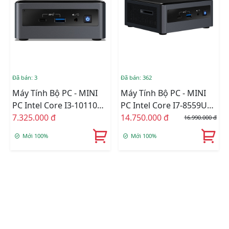
Đã bán: 3
Đã bán: 362
Máy Tính Bộ PC - MINI
Máy Tính Bộ PC - MINI
PC Intel Core I3-10110U -
PC Intel Core I7-8559U
KHÔNG RAM , KHÔNG
7.325.000 đ
SSD 500GB RAM 8GB
14.750.000 đ
16.990.000 đ
SSD
Mới 100%
Mới 100%