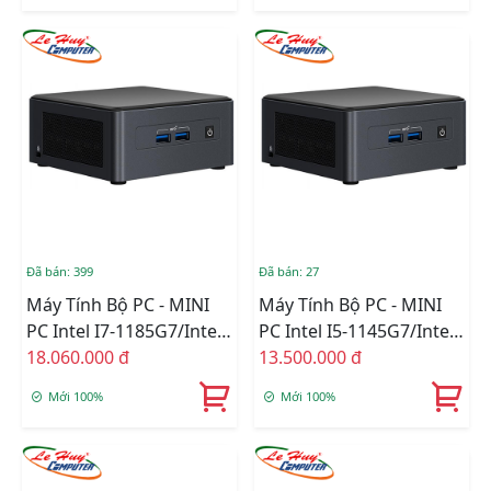
(BXNUC10I3FNHN)
(BXNUC10I5FNHN)
Đã bán: 399
Đã bán: 27
Máy Tính Bộ PC - MINI
Máy Tính Bộ PC - MINI
PC Intel I7-1185G7/Intel
PC Intel I5-1145G7/Intel
Iris Xe Graphics/Wifi 6 +
18.060.000 đ
Iris Xe Graphics/Wifi 6 +
13.500.000 đ
Bluetooth/Ram Option/
Bluetooth/Ram Option/
Mới 100%
Mới 100%
Ổ Cứng Option
Ổ Cứng Option
(BNUC11TNHV70000)
(BNUC11TNHV50000)