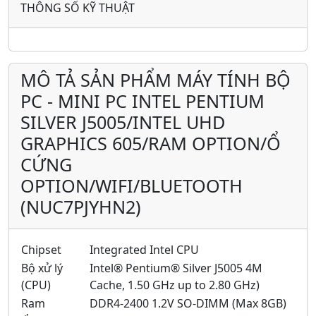
THÔNG SỐ KỸ THUẬT
MÔ TẢ SẢN PHẨM MÁY TÍNH BỘ
PC - MINI PC INTEL PENTIUM
SILVER J5005/INTEL UHD
GRAPHICS 605/RAM OPTION/Ổ
CỨNG
OPTION/WIFI/BLUETOOTH
(NUC7PJYHN2)
Chipset
Integrated Intel CPU
Bộ xử lý
Intel® Pentium® Silver J5005 4M
(CPU)
Cache, 1.50 GHz up to 2.80 GHz)
Ram
DDR4-2400 1.2V SO-DIMM (Max 8GB)