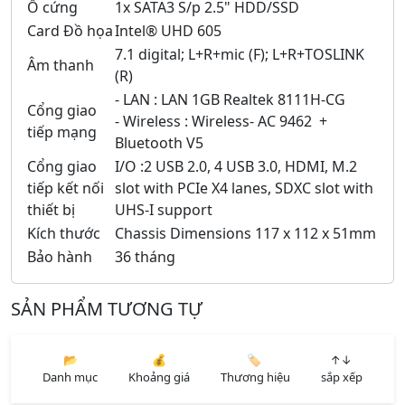
Ổ cứng
1x SATA3 S/p 2.5" HDD/SSD
Card Đồ họa
Intel® UHD 605
7.1 digital; L+R+mic (F); L+R+TOSLINK
Âm thanh
(R)
- LAN : LAN 1GB Realtek 8111H-CG
Cổng giao
- Wireless : Wireless- AC 9462 +
tiếp mạng
Bluetooth V5
Cổng giao
I/O :2 USB 2.0, 4 USB 3.0, HDMI, M.2
tiếp kết nối
slot with PCIe X4 lanes, SDXC slot with
thiết bị
UHS-I support
Kích thước
Chassis Dimensions 117 x 112 x 51mm
Bảo hành
36 tháng
SẢN PHẨM TƯƠNG TỰ
📂
💰
🏷️
↑↓
Danh mục
Khoảng giá
Thương hiệu
sắp xếp