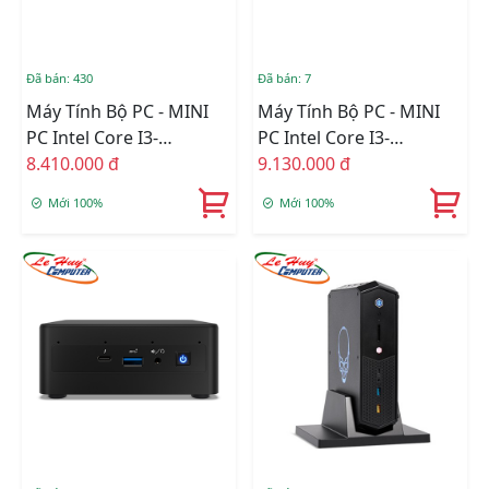
Đã bán: 430
Đã bán: 7
Máy Tính Bộ PC - MINI
Máy Tính Bộ PC - MINI
PC Intel Core I3-
PC Intel Core I3-
1115G4/Intel UHD
8.410.000 đ
1115G4/Intel UHD
9.130.000 đ
Graphics/Ram Option/Ổ
Graphics/Ram Option/Ổ
Mới 100%
Mới 100%
Cứng Option/Dos
Cứng Option/Dos
(BNUC11TNKI30Z00)
(BNUC11TNHI30L00)