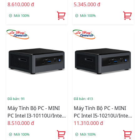
1115G4/Intel UHD
8.610.000 đ
J5040/Intel UHD 605/Wifi
5.345.000 đ
Graphics/Ram Option/Ổ
+ Bluetooth/Ram
Mới 100%
Mới 100%
Cứng Option/Dos
Option/Ổ Cứng Option
(RNUC11PAHI30Z00)
(BOXNUC7PJYHN)
Đã bán: 91
Đã bán: 413
Máy Tính Bộ PC - MINI
Máy Tính Bộ PC - MINI
PC Intel I3-10110U/Intel
PC Intel I5-10210U/Intel
UHD Graphics/Wifi 6 +
8.510.000 đ
UHD Graphics/Wifi 6 +
11.310.000 đ
Bluetooth/Ram Option/
Bluetooth/Ram Option/
Mới 100%
Mới 100%
Ổ Cứng Option
Ổ Cứng Option