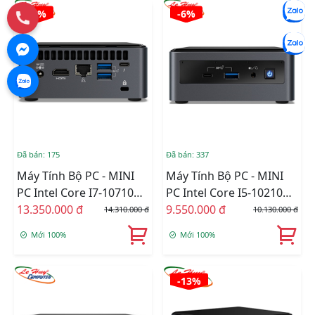
-7%
-6%
Đã bán: 175
Đã bán: 337
Máy Tính Bộ PC - MINI
Máy Tính Bộ PC - MINI
PC Intel Core I7-10710U -
PC Intel Core I5-10210U -
KHÔNG RAM , KHÔNG
13.350.000 đ
KHÔNG RAM , KHÔNG
9.550.000 đ
14.310.000 đ
10.130.000 đ
SSD
SSD
Mới 100%
Mới 100%
-13%