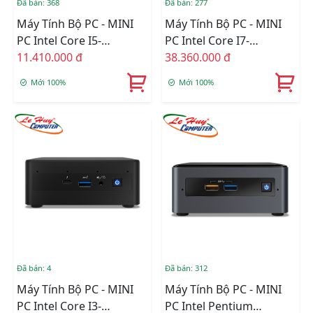
Đã bán: 368
Đã bán: 277
Máy Tính Bộ PC - MINI
Máy Tính Bộ PC - MINI
PC Intel Core I5-
PC Intel Core I7-
1135G7/Intel Iris Xe
11.410.000 đ
12700H/Intel Arc A770M
38.360.000 đ
Graphics/Ram Option/Ổ
Graphics/Ram Option/Ổ
Mới 100%
Mới 100%
Cứng Option/Dos
Cứng Option/Dos
(RNUC11PAHI50Z00)
(RNUC12SNKI72000)
Đã bán: 4
Đã bán: 312
Máy Tính Bộ PC - MINI
Máy Tính Bộ PC - MINI
PC Intel Core I3-
PC Intel Pentium