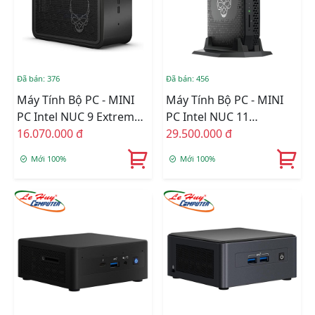
Đã bán: 376
Đã bán: 456
Máy Tính Bộ PC - MINI
Máy Tính Bộ PC - MINI
PC Intel NUC 9 Extreme
PC Intel NUC 11
Kit I5-9300H/Intel UHD
16.070.000 đ
Enthusiast NUC11PHKi7
29.500.000 đ
Graphics 630/Wifi 6 +
L6 I7-1165G7/Intel Iris Xe
Mới 100%
Mới 100%
Bluetooth
Graphics/Wifi +
(BXNUC9I5QNX1)
Bluetooth