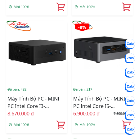
Graphics 600/Ram
Graphics/Ram Option/Ổ
Mới 100%
Mới 100%
Option/Ổ Cứng Option
Cứng Option/Dos
(NUC7CJYHN)
(RNUC11PAHi50000)
-8%
Đã bán: 482
Đã bán: 217
Máy Tính Bộ PC - MINI
Máy Tính Bộ PC - MINI
PC Intel Core I3-
PC Intel Core I5-
1115G4/Intel UHD
8.670.000 đ
7260U/Intel Iris 640/RAM
6.900.000 đ
7.500.000 đ
Graphics/Ram Option/Ổ
4GB/SSD 120GB
Mới 100%
Mới 100%
Cứng Option/Dos
(RNUC11PAHi30000)