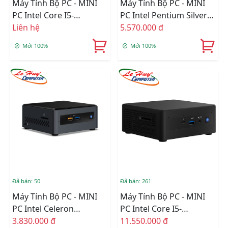
Máy Tính Bộ PC - MINI
Máy Tính Bộ PC - MINI
PC Intel Core I5-
PC Intel Pentium Silver
1135G7/Intel Iris Xe
Liên hệ
J5005/Intel UHD
5.570.000 đ
Graphics/Wifi +
Graphics 605/Ram
Mới 100%
Mới 100%
Bluetooth/Ram Option/
Option/Ổ Cứng
Ổ Cứng Option
Option/Wifi/Bluetooth
(BNUC11TNHI50Z00)
(NUC7PJYHN2)
Đã bán: 50
Đã bán: 261
Máy Tính Bộ PC - MINI
Máy Tính Bộ PC - MINI
PC Intel Celeron
PC Intel Core I5-
J4005/Intel UHD
3.830.000 đ
1135G7/Intel Iris Xe
11.550.000 đ