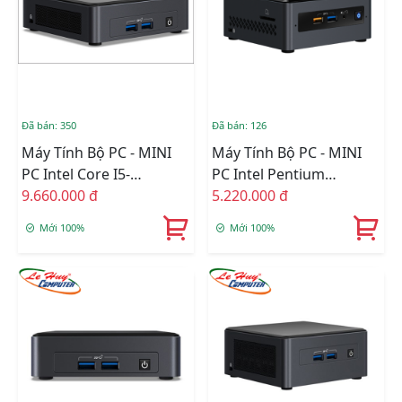
Đã bán: 350
Đã bán: 126
Máy Tính Bộ PC - MINI
Máy Tính Bộ PC - MINI
PC Intel Core I5-
PC Intel Pentium
1135G7/Intel Iris Xe
9.660.000 đ
J5005/Intel UHD
5.220.000 đ
Graphics/Ram Option/Ổ
605/Ram Option/Ổ Cứng
Mới 100%
Mới 100%
Cứng Option/Dos
Option/Dos
(BNUC11TNKI50000)
(BOXNUC7PJYHN2)