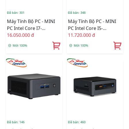
Đã bán: 301
Đã bán: 348
Máy Tính Bộ PC - MINI
Máy Tính Bộ PC - MINI
PC Intel Core I7-
PC Intel Core I5-
1165G7/Intel Iris Xe
16.050.000 đ
1135G7/Intel Iris Xe
11.720.000 đ
Graphics/Wifi 6 +
Graphics/Wifi 6 +
Mới 100%
Mới 100%
Bluetooth/Ram Option/
Bluetooth/Ram Option/
Ổ Cứng Option
Ổ Cứng Option
(RNUC11PAHi70000)
(BNUC11TNHI50000)
Đã bán: 146
Đã bán: 460