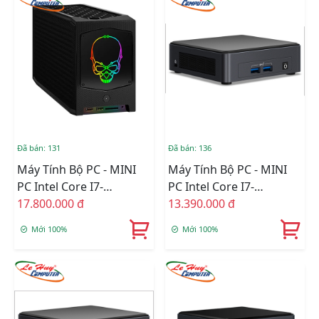
Đã bán: 131
Đã bán: 136
Máy Tính Bộ PC - MINI
Máy Tính Bộ PC - MINI
PC Intel Core I7-
PC Intel Core I7-
11700B/Intel
17.800.000 đ
1165G7/Intel Iris Xe
13.390.000 đ
WM590/Ram Option/Ổ
Graphics/Ram Option/Ổ
Mới 100%
Mới 100%
Cứng Option/Dos
Cứng Option/Dos
(RNUC11BTMI70000)
(BNUC11TNKI70000)