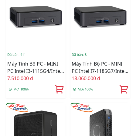
Đã bán: 411
Đã bán: 8
Máy Tính Bộ PC - MINI
Máy Tính Bộ PC - MINI
PC Intel I3-1115G4/Intel
PC Intel I7-1185G7/Intel
UHD Graphics/Wifi 6 +
7.510.000 đ
Iris Xe Graphics/Wifi 6 +
18.060.000 đ
Bluetooth/Ram Option/
Bluetooth/Ram Option/
Mới 100%
Mới 100%
Ổ Cứng Option
Ổ Cứng Option
(BNUC11TNKI30000)
(BNUC11TNKV70000)