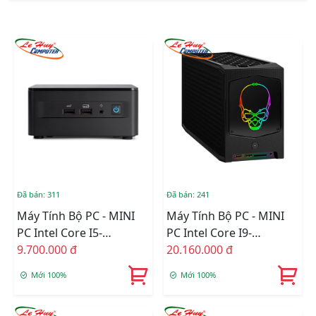
Đã bán: 311
Đã bán: 241
Máy Tính Bộ PC - MINI
Máy Tính Bộ PC - MINI
PC Intel Core I5-
PC Intel Core I9-
1240P/Ram Option/Ổ
9.700.000 đ
11900KB/Intel
20.160.000 đ
Cứng Option/Dos
WM590/Ram Option/Ổ
Mới 100%
Mới 100%
(RNUC12WSHI50000)
Cứng Option/Dos
(RNUC11BTMI90000)