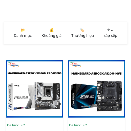
📂
💰
🏷️
↑↓
Danh mục
Khoảng giá
Thương hiệu
sắp xếp
Đã bán: 362
Đã bán: 362