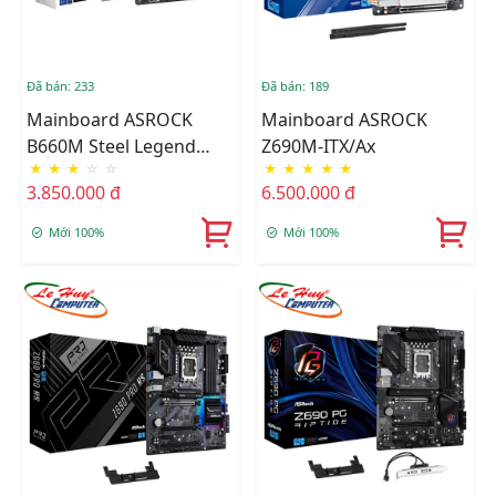
Đã bán: 233
Đã bán: 189
Mainboard ASROCK
Mainboard ASROCK
B660M Steel Legend
Z690M-ITX/ax
★
★
★
☆
☆
★
★
★
★
★
DDR4
3.850.000 đ
6.500.000 đ
Mới 100%
Mới 100%