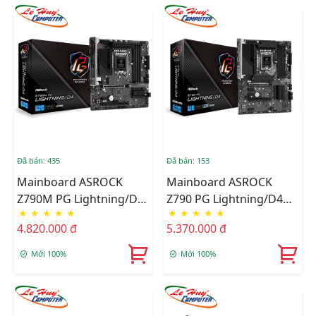
Đã bán: 435
Đã bán: 153
Mainboard ASROCK
Mainboard ASROCK
Z790M PG Lightning/D4
Z790 PG Lightning/D4
★
★
★
★
★
★
★
★
★
★
DDR4
DDR4
4.820.000 đ
5.370.000 đ
Mới 100%
Mới 100%