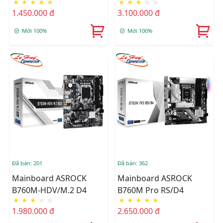
★
★
★
★
★
★
★
★
☆
☆
H610M-H2/M.2 DDR4
B760M Pro Rs Wifi DDR5
1.450.000 đ
3.100.000 đ
Mới 100%
Mới 100%
Đã bán: 201
Đã bán: 362
Mainboard ASROCK
Mainboard ASROCK
B760M-HDV/M.2 D4
B760M Pro RS/D4
★
★
★
☆
☆
★
★
★
★
★
1.980.000 đ
2.650.000 đ