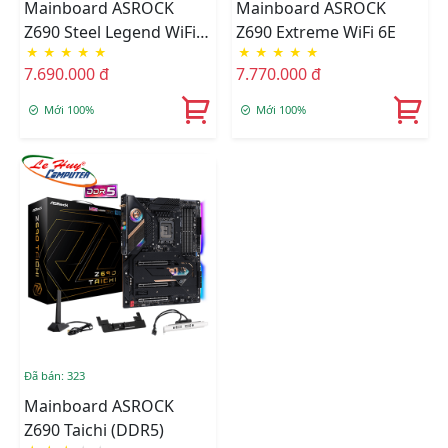
Mainboard ASROCK
Mainboard ASROCK
Z690 Steel Legend WiFi
Z690 Extreme WiFi 6E
★
★
★
★
★
★
★
★
★
★
6E
7.690.000 đ
7.770.000 đ
Mới 100%
Mới 100%
Đã bán: 323
Mainboard ASROCK
Z690 Taichi (DDR5)