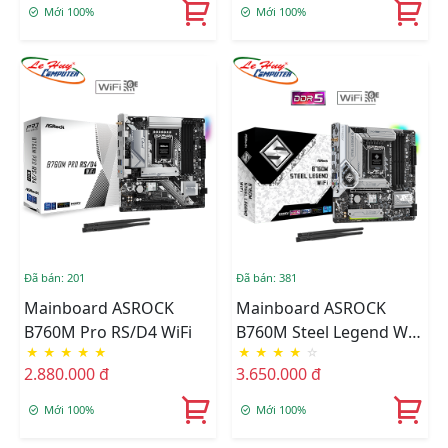
Mới 100%
Mới 100%
Đã bán: 201
Đã bán: 381
Mainboard ASROCK
Mainboard ASROCK
B760M Pro RS/D4 WiFi
B760M Steel Legend WiFi
★
★
★
★
★
★
★
★
★
☆
DDR5
2.880.000 đ
3.650.000 đ
Mới 100%
Mới 100%