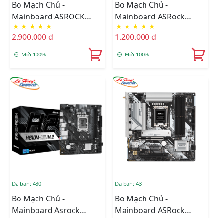
Bo Mạch Chủ -
Bo Mạch Chủ -
Mainboard ASROCK
Mainboard ASRock
★
★
★
★
★
★
★
★
★
★
B760M PRO RS/D5
A520M-HVS (Chipset
2.900.000 đ
1.200.000 đ
AMD A520, Socket AM4,
DDR4 64GB, M-ATX)
Mới 100%
Mới 100%
Đã bán: 430
Đã bán: 43
Bo Mạch Chủ -
Bo Mạch Chủ -
Mainboard Asrock
Mainboard ASRock