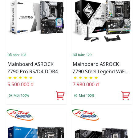
Đã bán: 108
Đã bán: 129
Mainboard ASROCK
Mainboard ASROCK
Z790 Pro RS/D4 DDR4
Z790 Steel Legend WiFi
★
★
★
★
★
★
★
★
★
★
DDR5
5.500.000 đ
7.980.000 đ
Mới 100%
Mới 100%